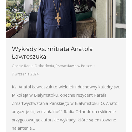
Wykłady ks. mitrata Anatola
Ławreszuka
Goście Radia Orthodoxia
,
Prawosławie w Polsce
7 września 2024
Ks. Anatol Ławreszuk to wieloletni duchowny katedry św.
Mikołaja w Białymstoku, obecnie rezydent Parafii
Zmartwychwstania Pańskiego w Białymstoku. O. Anatol
angażuje się w działalność Radia Orthodoxia cyklicznie
przygotowując autorskie wykłady, które są emitowane
na antenie…