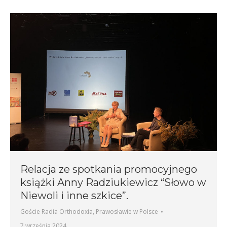
Relacja ze spotkania promocyjnego
książki Anny Radziukiewicz “Słowo w
Niewoli i inne szkice”.
Goście Radia Orthodoxia
,
Prawosławie w Polsce
7 września 2024