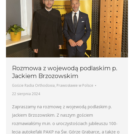
Rozmowa z wojewodą podlaskim p.
Jackiem Brzozowskim
Goście Radia Orthodoxia
,
Prawosławie w Polsce
22 sierpnia 2024
Zapraszamy na rozmowę z wojewodą podlaskim p.
Jackiem Brzozowskim. Z naszym gościem
rozmawialiśmy m.in. o uroczystościach jubileuszu 100-
lecia autokefalii PAKP na Św. Górze Grabarce, a także o