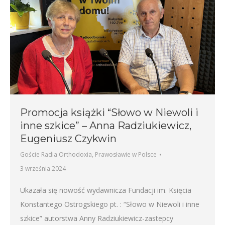
Promocja książki “Słowo w Niewoli i
inne szkice” – Anna Radziukiewicz,
Eugeniusz Czykwin
Goście Radia Orthodoxia
,
Prawosławie w Polsce
3 września 2024
Ukazała się nowość wydawnicza Fundacji im. Księcia
Konstantego Ostrogskiego pt. : “Słowo w Niewoli i inne
szkice” autorstwa Anny Radziukiewicz-zastepcy