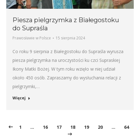
Piesza pielgrzymka z Białegostoku
do Supraśla
Prawosławie w Polsce
15 sierpnia 2024
Co roku 9 sierpnia z Białegostoku do Supraśla wyrusza
piesza pielgrzymka na uroczystości ku czci Supraskiej
Ikony Matki Bożej. W tym roku wzięło w niej udział
około 450 osób. Zapraszamy do wysłuchania relacji z
pielgrzymki,…
Więcej
1
…
16
17
18
19
20
…
64