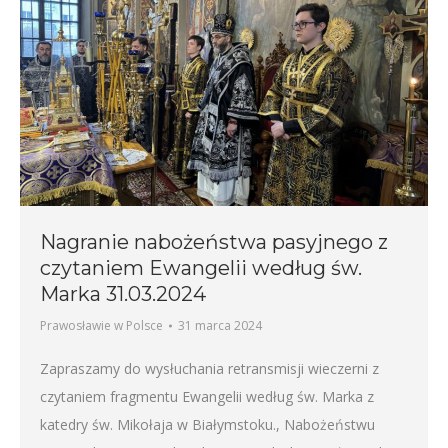
Nagranie nabożeństwa pasyjnego z
czytaniem Ewangelii według św.
Marka 31.03.2024
Prawosławie w Polsce
31 marca 2024
Zapraszamy do wysłuchania retransmisji wieczerni z
czytaniem fragmentu Ewangelii według św. Marka z
katedry św. Mikołaja w Białymstoku., Nabożeństwu