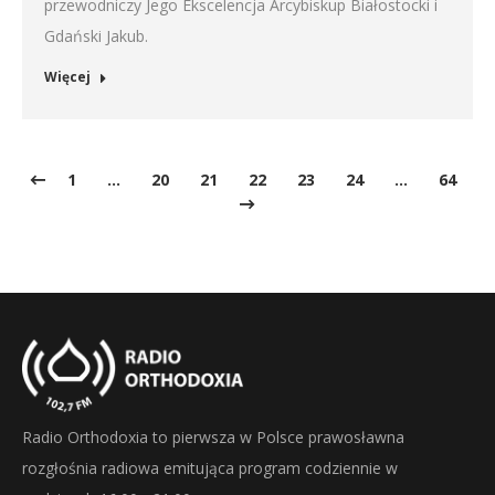
przewodniczy Jego Ekscelencja Arcybiskup Białostocki i
Gdański Jakub.
Więcej
1
…
20
21
22
23
24
…
64
Radio Orthodoxia to pierwsza w Polsce prawosławna
rozgłośnia radiowa emitująca program codziennie w