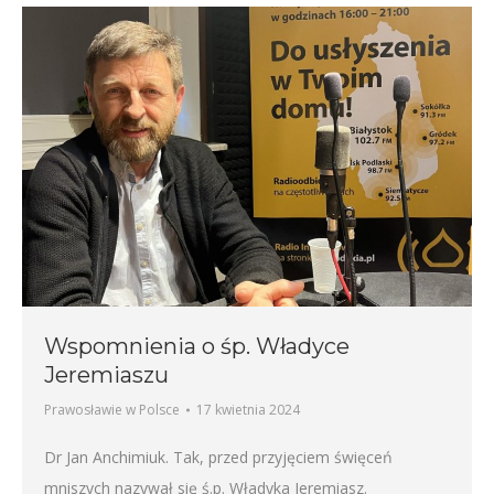
Wspomnienia o śp. Władyce
Jeremiaszu
Prawosławie w Polsce
17 kwietnia 2024
Dr Jan Anchimiuk. Tak, przed przyjęciem święceń
mniszych nazywał się ś.p. Władyka Jeremiasz.