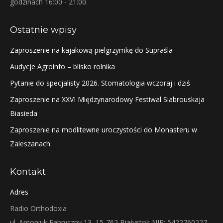
godzinach 16:00 - 21:00.
Ostatnie wpisy
Zaproszenie na kajakową pielgrzymkę do Supraśla
Audycje Agroinfo – blisko rolnika
Pytanie do specjalisty 2026. Stomatologia wczoraj i dziś
Zaproszenie na XXVI Międzynarodowy Festiwal Siabrouskaja
Biasieda
Zaproszenie na modlitewne uroczystości do Monasteru w
Zaleszanach
Kontakt
Adres
Radio Orthodoxia
ul. Antoniuk Fabryczny 13, 15-762 Białystok NIP: 5422760227