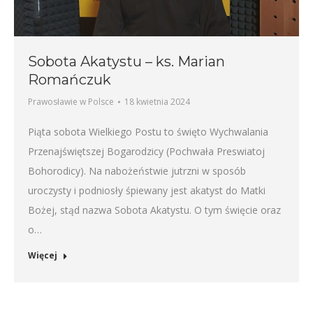
Sobota Akatystu – ks. Marian
Romańczuk
Prawosławie w Polsce
18 kwietnia 2024
Piąta sobota Wielkiego Postu to święto Wychwalania
Przenajświętszej Bogarodzicy (Pochwała Preswiatoj
Bohorodicy). Na nabożeństwie jutrzni w sposób
uroczysty i podniosły śpiewany jest akatyst do Matki
Bożej, stąd nazwa Sobota Akatystu. O tym święcie oraz
o…
Więcej