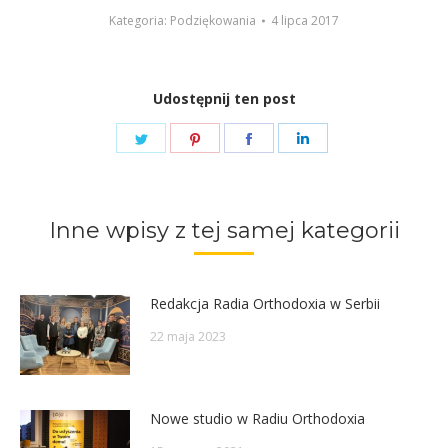
Kategoria:
Podziękowania
4 lipca 2017
Udostępnij ten post
Share
Share
Share
Share
on
on
on
on
Twitter
Pinterest
Facebook
LinkedIn
Inne wpisy z tej samej kategorii
Redakcja Radia Orthodoxia w Serbii
22 maja 2023
Nowe studio w Radiu Orthodoxia