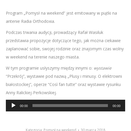
Program „Pomysł na weekend” jest emitowany w piątki na
antenie Radia Orthodoxia.
Podczas trwania audycji, prowadzący Rafał Wasiluk
przedstawia propozycje dotyczące tego, jak można ciekawie
zaplanować sobie, swojej rodzinie oraz znajomym czas wolny
w weekend na terenie naszego miasta.
W tym programie usłyszymy między innymi o:
wystawie
“Przekrój”, wystawie pod nazwą „Plusy i minusy. O elektrowni
białostockiej”, operze “Così fan tutte” oraz wystawie rysunku
Anny Ralickiej-Perkowskiej.
Odtwarzacz
00:00
00:00
plików
dźwiękowych
Kategoria:
Pomysł na weekend
30 marca 2018