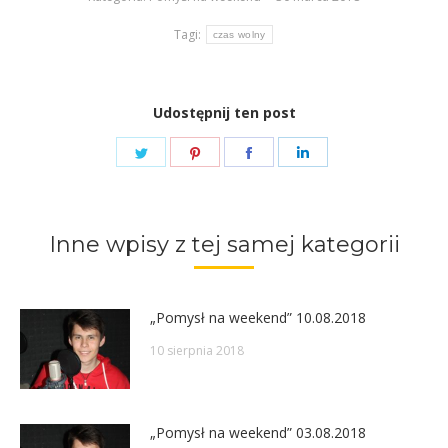
Tagi:
czas wolny
Udostępnij ten post
Share
Share
Share
Share
on
on
on
on
Twitter
Pinterest
Facebook
LinkedIn
Inne wpisy z tej samej kategorii
„Pomysł na weekend” 10.08.2018
10 sierpnia 2018
„Pomysł na weekend” 03.08.2018