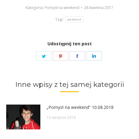
Kategoria:
Pomysł na weekend
28 kwietnia 2017
Tagi:
weekend
Udostępnij ten post
Share
Share
Share
Share
on
on
on
on
Twitter
Pinterest
Facebook
LinkedIn
Inne wpisy z tej samej kategorii
„Pomysł na weekend” 10.08.2018
10 sierpnia 2018