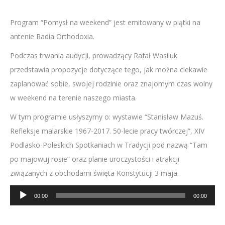
Program “Pomysł na weekend” jest emitowany w piątki na
antenie Radia Orthodoxia.
Podczas trwania audycji, prowadzący Rafał Wasiluk
przedstawia propozycje dotyczące tego, jak można ciekawie
zaplanować sobie, swojej rodzinie oraz znajomym czas wolny
w weekend na terenie naszego miasta.
W tym programie usłyszymy o: wystawie “Stanisław Mazuś.
Refleksje malarskie 1967-2017. 50-lecie pracy twórczej”, XIV
Podlasko-Poleskich Spotkaniach w Tradycji pod nazwą “Tam
po majowuj rosie” oraz planie uroczystości i atrakcji
związanych z obchodami święta Konstytucji 3 maja.
Odtwarzacz
00:00
00:00
plików
dźwiękowych