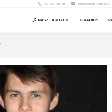
(85) 679-38-38
kontakt@orthodoxia.pl
NASZE AUDYCJE
O RADIU
R
NASZE AUDYCJE
O RADIU
R
7