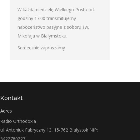
W każdą niedzielę Wielkiego Postu od
godziny 17.00 transmitujemy
nabożeństwo pasyjne z soboru św.
Mikołaja w Białymstoku.
Serdecznie zapraszamy
Kontakt
Adres
Radio Orthodoxia
ul. Antoniuk Fabryczny 13, 15-762 Białystok NIP:
5422760227