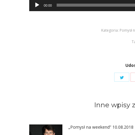
Odtwarzacz
00:00
plików
dźwiękowych
Kategoria:
Pomysł 
T
Udos
Shar
on
Twit
Inne wpisy z
„Pomysł na weekend” 10.08.2018