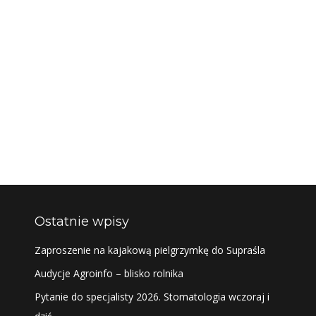
Ostatnie wpisy
Zaproszenie na kajakową pielgrzymkę do Supraśla
Audycje Agroinfo – blisko rolnika
Pytanie do specjalisty 2026. Stomatologia wczoraj i