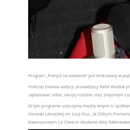
Program „Pomysł na weekend” jest emitowany w piątk
Podczas trwania audycji, prowadzący Rafał Wasiluk p
zaplanować sobie, swojej rodzinie oraz znajomym cz
W tym programie usłyszymy między innymi o: spotkan
Piosenki Literackiej im. Łucji Prus „W Żółtych Płomien
klawesynowym La Clavecin Moderne Aliny Ratkowskiej