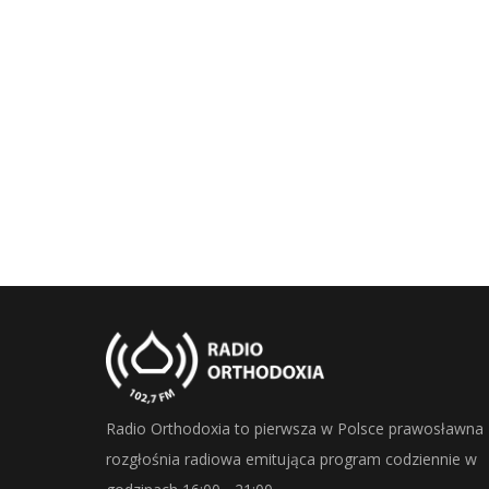
Radio Orthodoxia to pierwsza w Polsce prawosławna
rozgłośnia radiowa emitująca program codziennie w