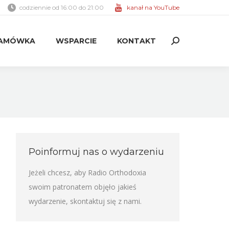
codziennie od 16:00 do 21:00
kanał na YouTube
AMÓWKA
WSPARCIE
KONTAKT
Search:
AMÓWKA
WSPARCIE
KONTAKT
Search:
Poinformuj nas o wydarzeniu
Jeżeli chcesz, aby Radio Orthodoxia
swoim patronatem objęło jakieś
wydarzenie,
skontaktuj się z nami
.