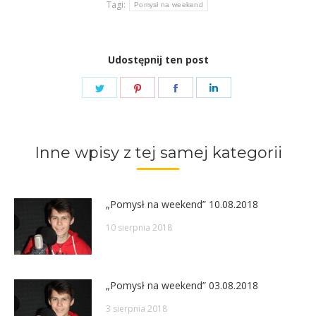
Tagi:
Pomysł na weekend
Udostępnij ten post
Share
Share
Share
Share
on
on
on
on
Twitter
Pinterest
Facebook
LinkedIn
Inne wpisy z tej samej kategorii
„Pomysł na weekend” 10.08.2018
10 sierpnia 2018
„Pomysł na weekend” 03.08.2018
3 sierpnia 2018