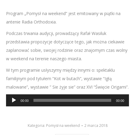
Program „Pomysł na weekend” jest emitowany w piątki na
antenie Radia Orthodoxia.
Podczas trwania audycji, prowadzący Rafał Wasiluk
przedstawia propozycje dotyczące tego, jak można ciekawie
zaplanować sobie, swojej rodzinie oraz znajomym czas wolny
w weekend na terenie naszego miasta.
W tym programie usłyszymy między innymi o: spektaklu
familijnym pod tytułem “Kot w butach”, wystawie “Igłą
malowane”, wystawie ” Sie żyje sie” oraz XVI “Święcie Origami”.
Odtwarzacz
00:00
00:00
plików
dźwiękowych
Kategoria:
Pomysł na weekend
2 marca 2018