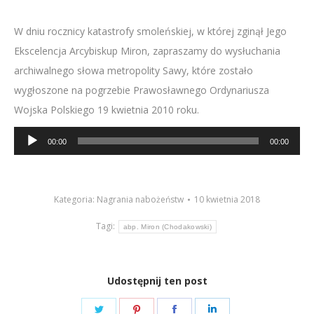
W dniu rocznicy katastrofy smoleńskiej, w której zginął Jego
Ekscelencja Arcybiskup Miron, zapraszamy do wysłuchania
archiwalnego słowa metropolity Sawy, które zostało
wygłoszone na pogrzebie Prawosławnego Ordynariusza
Wojska Polskiego 19 kwietnia 2010 roku.
Odtwarzacz
00:00
00:00
plików
dźwiękowych
Kategoria:
Nagrania nabożeństw
10 kwietnia 2018
Tagi:
abp. Miron (Chodakowski)
Udostępnij ten post
Share
Share
Share
Share