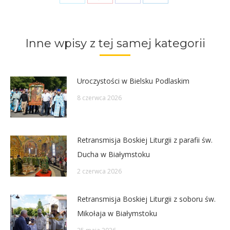
on
on
on
on
Twitter
Pinterest
Facebook
LinkedIn
Inne wpisy z tej samej kategorii
Uroczystości w Bielsku Podlaskim
8 czerwca 2026
Retransmisja Boskiej Liturgii z parafii św.
Ducha w Białymstoku
2 czerwca 2026
Retransmisja Boskiej Liturgii z soboru św.
Mikołaja w Białymstoku