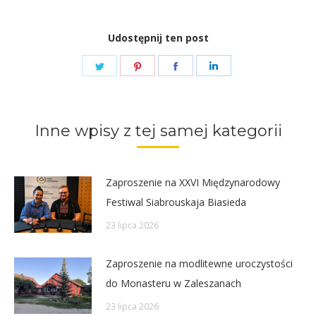
Udostępnij ten post
Share
Share
Share
Share
on
on
on
on
Twitter
Pinterest
Facebook
LinkedIn
Inne wpisy z tej samej kategorii
Zaproszenie na XXVI Międzynarodowy
Festiwal Siabrouskaja Biasieda
23 lipca 2026
Zaproszenie na modlitewne uroczystości
do Monasteru w Zaleszanach
23 lipca 2026