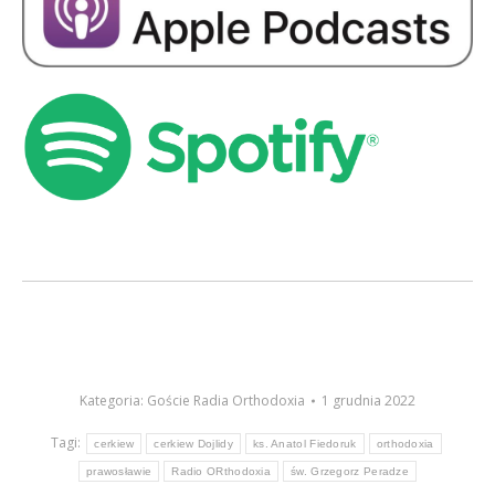
Kategoria:
Goście Radia Orthodoxia
1 grudnia 2022
Tagi:
cerkiew
cerkiew Dojlidy
ks. Anatol Fiedoruk
orthodoxia
prawosławie
Radio ORthodoxia
św. Grzegorz Peradze