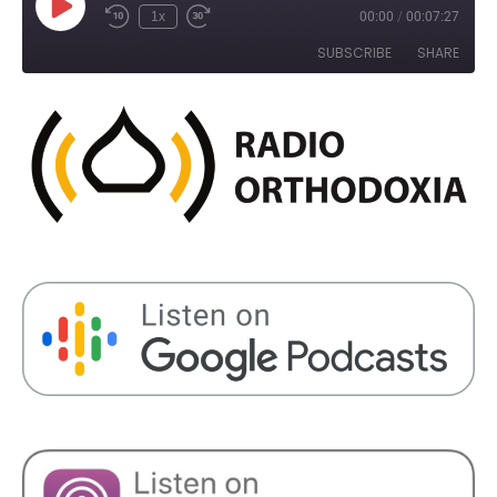
Play
1x
00:00
/
00:07:27
Rewind
Fast
Episode
10
Forward
SUBSCRIBE
SHARE
Seconds
30
seconds
SHARE
RSS FEED
LINK
EMBED