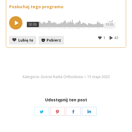
Posłuchaj tego programu
00:00
15:05
1
41
Lubię to
Pobierz
Kategoria:
Goście Radia Orthodoxia
15 maja 2020
Udostępnij ten post
Share
Share
Share
Share
on
on
on
on
Twitter
Pinterest
Facebook
LinkedIn