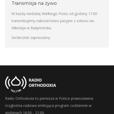
Transmisja na żywo
W każdą niedzielę Wielkiego Postu od godziny 17.00
transmitujemy nabożeństwo pasyjne z soboru św.
Mikołaja w Białymstoku.
Serdecznie zapraszamy
Radio Orthodoxia to pierwsza w Polsce prawosławna
rozgłośnia radiowa emitująca program codziennie w
godzinach 16:00 - 21:00.