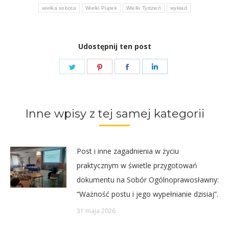
wielka sobota
Wielki Piątek
Wielki Tydzień
wykład
Udostępnij ten post
Share
Share
Share
Share
on
on
on
on
Twitter
Pinterest
Facebook
LinkedIn
Inne wpisy z tej samej kategorii
Post i inne zagadnienia w życiu
praktycznym w świetle przygotowań
dokumentu na Sobór Ogólnoprawosławny:
“Ważność postu i jego wypełnianie dzisiaj”.
31 maja 2026