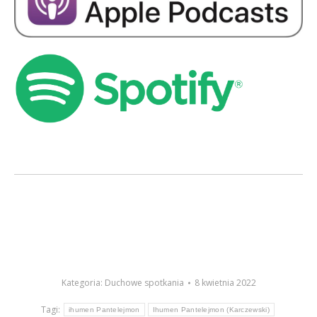
Kategoria:
Duchowe spotkania
8 kwietnia 2022
Tagi:
ihumen Pantelejmon
Ihumen Pantelejmon (Karczewski)