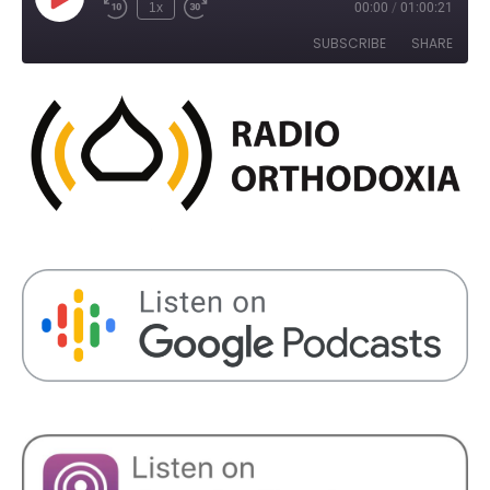
Play
1x
00:00
/
01:00:21
Rewind
Fast
Episode
10
Forward
SUBSCRIBE
SHARE
Seconds
30
seconds
SHARE
RSS FEED
LINK
EMBED