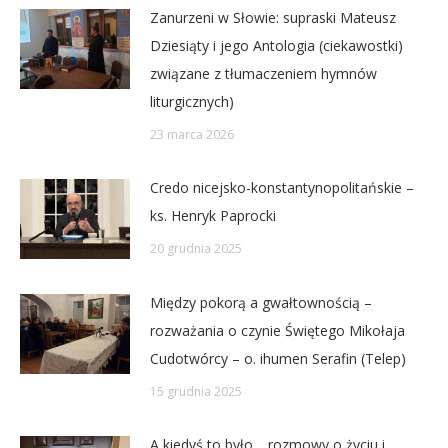
Zanurzeni w Słowie: supraski Mateusz
Dziesiąty i jego Antologia (ciekawostki)
związane z tłumaczeniem hymnów
liturgicznych)
23 marca 2026
Credo nicejsko-konstantynopolitańskie –
ks. Henryk Paprocki
20 grudnia 2025
Między pokorą a gwałtownością –
rozważania o czynie Świętego Mikołaja
Cudotwórcy – o. ihumen Serafin (Telep)
15 grudnia 2025
A kiedyś to było… rozmowy o życiu i