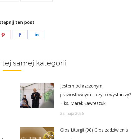
tępnij ten post
e
Share
Share
Share
on
on
on
ter
Pinterest
Facebook
LinkedIn
 tej samej kategorii
Jestem ochrzczonym
prawosławnym – czy to wystarczy?
– ks. Marek Ławreszuk
28 maja 2026
Głos Liturgii (98) Głos zadziwienia
ku