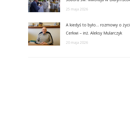
25 maja 2026
A kiedyś to było… rozmowy o życi
Cerkwi – inż. Aleksy Mularczyk
20 maja 2026