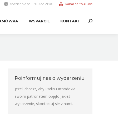
codziennie od 16:00 do 21:00
kanał na YouTube
AMÓWKA
WSPARCIE
KONTAKT
Search:
AMÓWKA
WSPARCIE
KONTAKT
Search:
Poinformuj nas o wydarzeniu
Jeżeli chcesz, aby Radio Orthodoxia
swoim patronatem objęło jakieś
wydarzenie,
skontaktuj się z nami
.