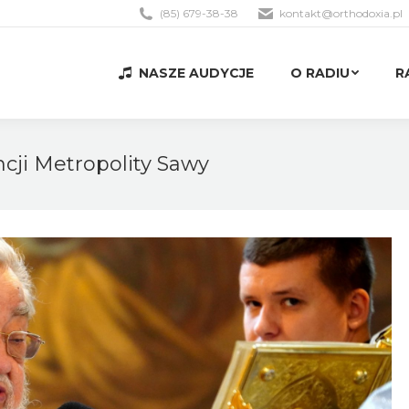
(85) 679-38-38
kontakt@orthodoxia.pl
NASZE AUDYCJE
O RADIU
R
NASZE AUDYCJE
O RADIU
R
cji Metropolity Sawy