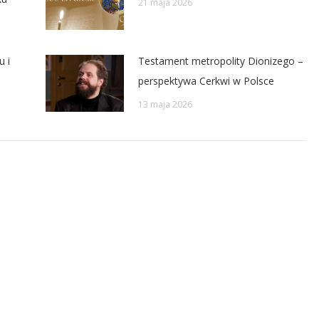
21 maja 2026
u i
Testament metropolity Dionizego –
perspektywa Cerkwi w Polsce
13 maja 2026