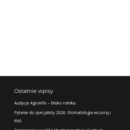
Ostatnie wpisy
Audycje Agroinfo – blisko rolnika
Pytanie do specjalisty 2026. Stomatologia wczoraj i
dziś