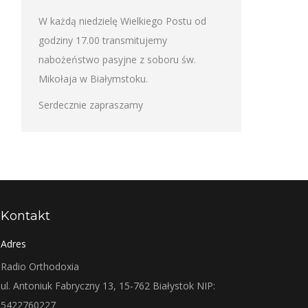
W każdą niedzielę Wielkiego Postu od
godziny 17.00 transmitujemy
nabożeństwo pasyjne z soboru św.
Mikołaja w Białymstoku.
Serdecznie zapraszamy
Kontakt
Adres
Radio Orthodoxia
ul. Antoniuk Fabryczny 13, 15-762 Białystok NIP:
5422760227