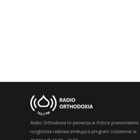
Radio Orthodoxia to pierwsza w Polsce prawosławna
rozgłośnia radiowa emitująca program codziennie w