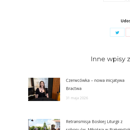
Udos
Shar
on
Twit
Inne wpisy z
Czerwcówka – nowa inicjatywa
Bractwa
31 maja 2026
Retransmisja Boskiej Liturgii z
soboru św. Mikołaja w Białymsto