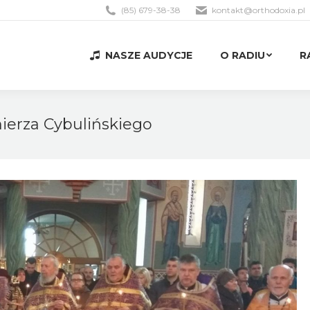
(85) 679-38-38
kontakt@orthodoxia.pl
NASZE AUDYCJE
O RADIU
R
NASZE AUDYCJE
O RADIU
R
mierza Cybulińskiego