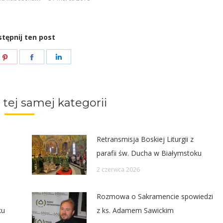
dołu
aby
tępnij ten post
zwiększyć
lub
e
Share
Share
Share
zmniejszyć
on
on
on
głośność.
ter
Pinterest
Facebook
LinkedIn
 tej samej kategorii
Retransmisja Boskiej Liturgii z
parafii św. Ducha w Białymstoku
2 czerwca 2026
Rozmowa o Sakramencie spowiedzi
ku
z ks. Adamem Sawickim