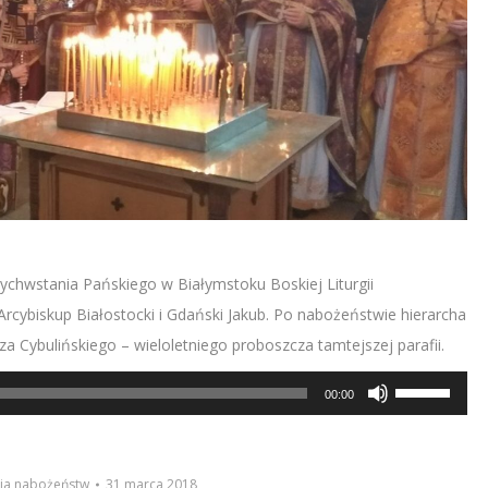
chwstania Pańskiego w Białymstoku Boskiej Liturgii
rcybiskup Białostocki i Gdański Jakub. Po nabożeństwie hierarcha
rza
Cybulińskiego
– wieloletniego proboszcza tamtejszej parafii.
Używaj
00:00
strzałek
do
góry/do
ia nabożeństw
31 marca 2018