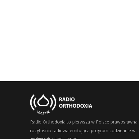
Radio Orthodoxia to pierwsza w Polsce prawosławna
rozgłośnia radiowa emitująca program codziennie w