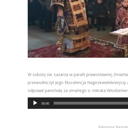
W sobotę św. Łazarza w parafii prawosławnej Zmartwy
przewodniczył Jego Ekscelencja
Najprzewielebniejszy
A
odprawił panichidę za zmarłego o. mitrata Włodzimie
Odtwarzacz
00:00
plików
dźwiękowych
Kategoria:
Nagran