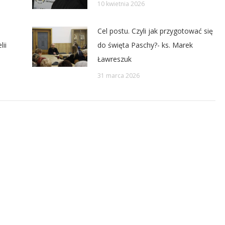
10 kwietnia 2026
Cel postu. Czyli jak przygotować się
ii
do święta Paschy?- ks. Marek
Ławreszuk
31 marca 2026