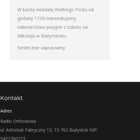
W każdą niedzielę Wielkiego Postu od
godziny 17.00 transmitujemy
nabożeństwo pasyjne z soboru św.
Mikołaja w Białymstoku.
Serdecznie zapraszamy
Kontakt
Adres
Radio Orthodoxia
ul. Antoniuk Fabryczny 13, 15-762 Białystok NIP:
5422760227