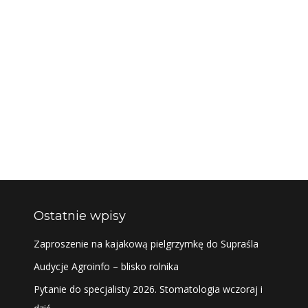
Ostatnie wpisy
Zaproszenie na kajakową pielgrzymkę do Supraśla
Audycje Agroinfo – blisko rolnika
Pytanie do specjalisty 2026. Stomatologia wczoraj i