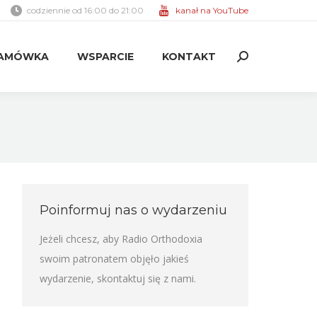
codziennie od 16:00 do 21:00
kanał na YouTube
AMÓWKA
WSPARCIE
KONTAKT
Search:
AMÓWKA
WSPARCIE
KONTAKT
Search:
Poinformuj nas o wydarzeniu
Jeżeli chcesz, aby Radio Orthodoxia
swoim patronatem objęło jakieś
wydarzenie,
skontaktuj się z nami
.