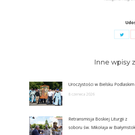
Udos
Shar
on
Twit
Inne wpisy z
Uroczystości w Bielsku Podlaskim
8 czerwca 2026
Retransmisja Boskiej Liturgii z
soboru św. Mikołaja w Białymsto