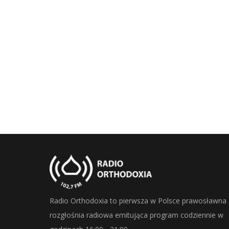
Radio Orthodoxia to pierwsza w Polsce prawosławna
rozgłośnia radiowa emitująca program codziennie w