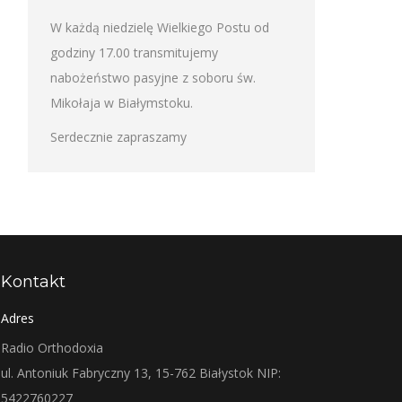
W każdą niedzielę Wielkiego Postu od
godziny 17.00 transmitujemy
nabożeństwo pasyjne z soboru św.
Mikołaja w Białymstoku.
Serdecznie zapraszamy
Kontakt
Adres
Radio Orthodoxia
ul. Antoniuk Fabryczny 13, 15-762 Białystok NIP:
5422760227