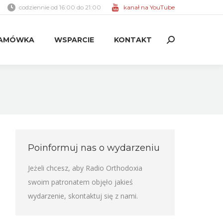
codziennie od 16:00 do 21:00
kanał na YouTube
AMÓWKA
WSPARCIE
KONTAKT
Search:
AMÓWKA
WSPARCIE
KONTAKT
Search:
Poinformuj nas o wydarzeniu
Jeżeli chcesz, aby Radio Orthodoxia
swoim patronatem objęło jakieś
wydarzenie,
skontaktuj się z nami
.