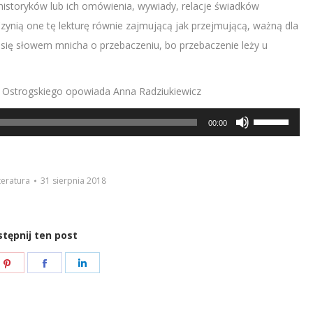
ty historyków lub ich omówienia, wywiady, relacje świadków
ynią one tę lekturę równie zajmującą jak przejmującą, ważną dla
 się słowem mnicha o przebaczeniu, bo przebaczenie leży u
o Ostrogskiego opowiada Anna Radziukiewicz
Używaj
00:00
strzałek
do
góry/do
teratura
31 sierpnia 2018
dołu
aby
tępnij ten post
zwiększyć
lub
e
Share
Share
Share
zmniejszyć
on
on
on
głośność.
ter
Pinterest
Facebook
LinkedIn