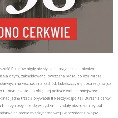
kszość Polaków nigdy nie słyszała, reagując zdumieniem.
 pisała o tym, zakneblowana, ówczesna prasa, do dziś milczą
osławnych na wschód i na zachód, Lubelszczyznę postrzegano już
 o tamtym czasie – o obłędnej polityce wobec mniejszości
nad jedną trzecią obywateli II Rzeczypospolitej. Burzenie cerkwi
te przyniosły szkodę wszystkim – zadały niezrozumiały ból
państwa na arenie międzynarodowej i w przededniu wojny