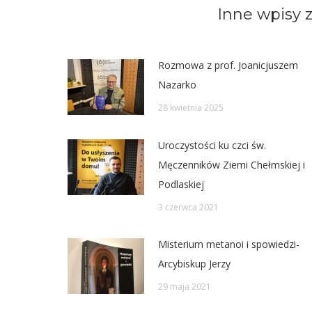
Inne wpisy z
Rozmowa z prof. Joanicjuszem
Nazarko
28 kwietnia 2025
Uroczystości ku czci św.
Męczenników Ziemi Chełmskiej i
Podlaskiej
3 czerwca 2021
Misterium metanoi i spowiedzi-
Arcybiskup Jerzy
29 maja 2021