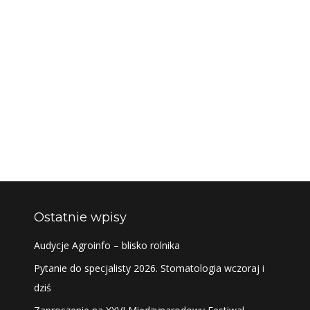
Ostatnie wpisy
Audycje Agroinfo – blisko rolnika
Pytanie do specjalisty 2026. Stomatologia wczoraj i
dziś