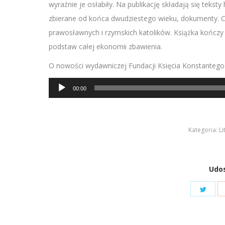
wyraźnie je osłabiły. Na publikację składają się teks
zbierane od końca dwudziestego wieku, dokumenty. Cz
prawosławnych i rzymskich katolików. Książka kończy
podstaw całej ekonomii zbawienia.
O nowości wydawniczej Fundacji Księcia Konstanteg
Odtwarzacz
00:00
plików
dźwiękowych
Kategoria:
Li
Udos
Shar
on
Twit