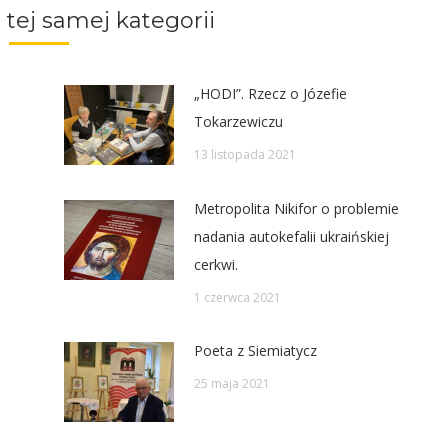
 tej samej kategorii
„HODI”. Rzecz o Józefie
Tokarzewiczu
13 listopada 2021
Metropolita Nikifor o problemie
nadania autokefalii ukraińskiej
cerkwi.
1 czerwca 2021
Poeta z Siemiatycz
25 maja 2021