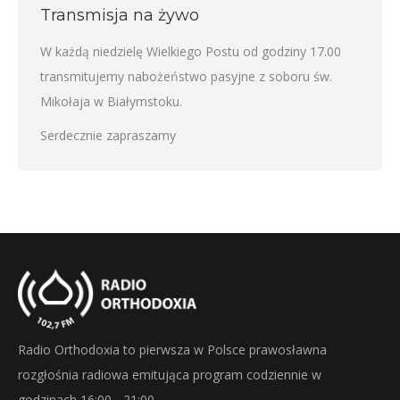
Transmisja na żywo
W każdą niedzielę Wielkiego Postu od godziny 17.00
transmitujemy nabożeństwo pasyjne z soboru św.
Mikołaja w Białymstoku.
Serdecznie zapraszamy
Radio Orthodoxia to pierwsza w Polsce prawosławna
rozgłośnia radiowa emitująca program codziennie w
godzinach 16:00 - 21:00.