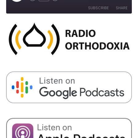
Rewind
Fast
Episode
10
Forward
SUBSCRIBE
SHARE
Seconds
30
seconds
SHARE
RSS FEED
LINK
EMBED