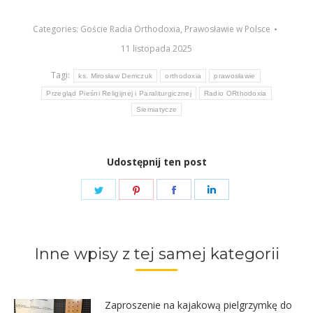
Categories:
Goście Radia Orthodoxia
,
Prawosławie w Polsce
11 listopada 2025
Tagi:
ks. Mirosław Demczuk
orthodoxia
prawosławie
Przegląd Pieśni Religijnej i Paraliturgicznej
Radio ORthodoxia
Siemiatycze
Udostępnij ten post
Share
Share
Share
Share
on
on
on
on
Twitter
Pinterest
Facebook
LinkedIn
Inne wpisy z tej samej kategorii
Zaproszenie na kajakową pielgrzymkę do