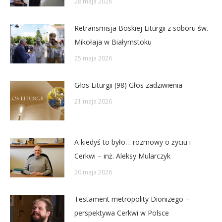
28 maja 2026
Retransmisja Boskiej Liturgii z soboru św.
Mikołaja w Białymstoku
25 maja 2026
Głos Liturgii (98) Głos zadziwienia
21 maja 2026
A kiedyś to było… rozmowy o życiu i
Cerkwi – inż. Aleksy Mularczyk
20 maja 2026
Testament metropolity Dionizego –
perspektywa Cerkwi w Polsce