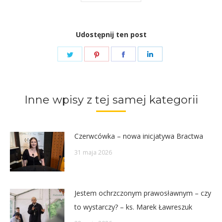
Udostępnij ten post
Share
Share
Share
Share
on
on
on
on
Twitter
Pinterest
Facebook
LinkedIn
Inne wpisy z tej samej kategorii
Czerwcówka – nowa inicjatywa Bractwa
31 maja 2026
Jestem ochrzczonym prawosławnym – czy
to wystarczy? – ks. Marek Ławreszuk