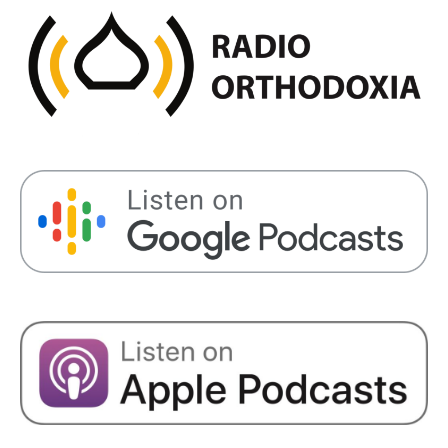
SHARE
RSS FEED
LINK
EMBED