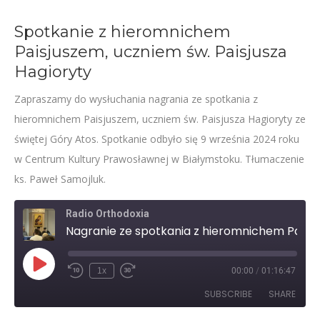
Spotkanie z hieromnichem
Paisjuszem, uczniem św. Paisjusza
Hagioryty
Zapraszamy do wysłuchania nagrania ze spotkania z
hieromnichem Paisjuszem, uczniem św. Paisjusza Hagioryty ze
świętej Góry Atos. Spotkanie odbyło się 9 września 2024 roku
w Centrum Kultury Prawosławnej w Białymstoku. Tłumaczenie
ks. Paweł Samojluk.
Radio Orthodoxia
Nagranie ze spotkania z hieromnichem Paisjuszem, uczniem św. Paisjusza Hagioryty
Play
1x
00:00
/
01:16:47
Rewind
Fast
Episode
10
Forward
SUBSCRIBE
SHARE
Seconds
30
seconds