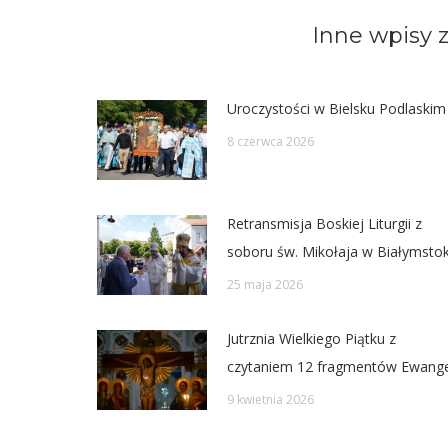
Twit
Inne wpisy z
Uroczystości w Bielsku Podlaskim
8 czerwca 2026
Retransmisja Boskiej Liturgii z
soboru św. Mikołaja w Białymsto
25 maja 2026
Jutrznia Wielkiego Piątku z
czytaniem 12 fragmentów Ewangel
9 kwietnia 2026