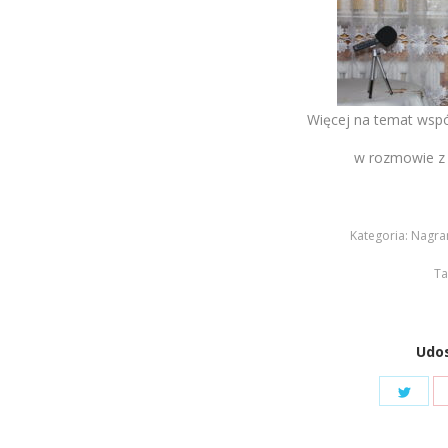
Więcej na temat wspó
w rozmowie z 
Kategoria:
Nagra
Ta
Udos
Shar
on