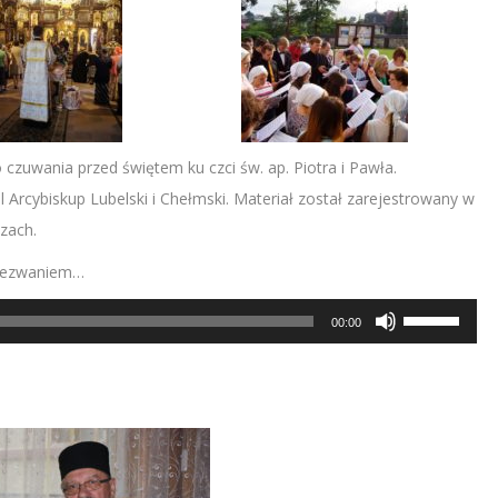
zuwania przed świętem ku czci św. ap. Piotra i Pawła.
Arcybiskup Lubelski i Chełmski. Materiał został zarejestrowany w
zach.
-wezwaniem…
Używaj
00:00
strzałek
do
góry/do
dołu
aby