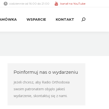
codziennie od 16:00 do 21:00
kanał na YouTube
AMÓWKA
WSPARCIE
KONTAKT
Search:
AMÓWKA
WSPARCIE
KONTAKT
Search:
Poinformuj nas o wydarzeniu
Jeżeli chcesz, aby Radio Orthodoxia
swoim patronatem objęło jakieś
wydarzenie,
skontaktuj się z nami
.