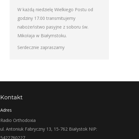
W każdą niedzielę Wielkiego Postu od
godziny 17.00 transmitujemy
nabożeństwo pasyjne z soboru św.
Mikołaja w Białymstoku.
Serdecznie zapraszamy
Kontakt
Adres
Radio Orthodoxia
ul. Antoniuk Fabryczny 13, 15-762 Białystok NIP:
5422760227