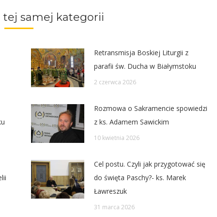
ter
Pinterest
Facebook
LinkedIn
 tej samej kategorii
Retransmisja Boskiej Liturgii z
parafii św. Ducha w Białymstoku
2 czerwca 2026
Rozmowa o Sakramencie spowiedzi
ku
z ks. Adamem Sawickim
10 kwietnia 2026
Cel postu. Czyli jak przygotować się
ii
do święta Paschy?- ks. Marek
Ławreszuk
31 marca 2026