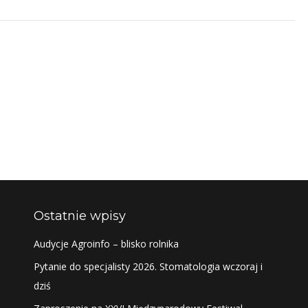
Ostatnie wpisy
Audycje Agroinfo – blisko rolnika
Pytanie do specjalisty 2026. Stomatologia wczoraj i
dziś