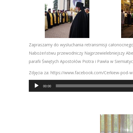
Zapraszamy do wysłuchania retransmisji całonocnego c
Nabożeństwu przewodniczy Najprzewielebniejszy Abel 
parafii Świętych Apostołów Piotra i Pawła w Siemiatyc
Zdjęcia za: https://www.facebook.com/Cerkiew-pod
Odtwarzacz
00:00
plików
dźwiękowych