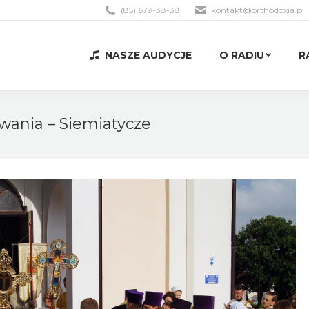
(85) 679-38-38
kontakt@orthodoxia.pl
NASZE AUDYCJE
O RADIU
R
NASZE AUDYCJE
O RADIU
R
ania – Siemiatycze