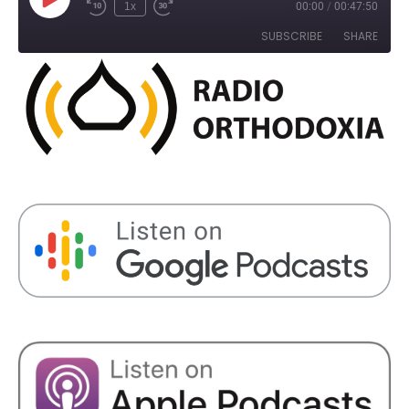
Play
1x
00:00
/
00:47:50
Rewind
Fast
Episode
10
Forward
SUBSCRIBE
SHARE
Seconds
30
seconds
SHARE
RSS FEED
LINK
EMBED