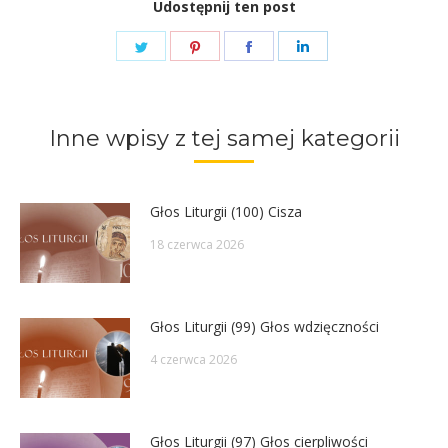
Udostępnij ten post
Share
Share
Share
Share
on
on
on
on
Twitter
Pinterest
Facebook
LinkedIn
Inne wpisy z tej samej kategorii
Głos Liturgii (100) Cisza
18 czerwca 2026
Głos Liturgii (99) Głos wdzięczności
4 czerwca 2026
Głos Liturgii (97) Głos cierpliwości