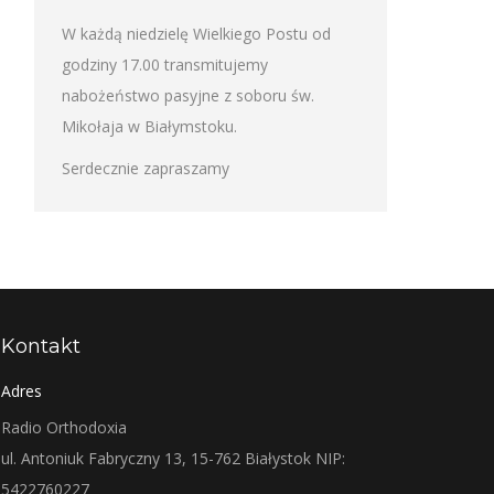
W każdą niedzielę Wielkiego Postu od
godziny 17.00 transmitujemy
nabożeństwo pasyjne z soboru św.
Mikołaja w Białymstoku.
Serdecznie zapraszamy
Kontakt
Adres
Radio Orthodoxia
ul. Antoniuk Fabryczny 13, 15-762 Białystok NIP:
5422760227