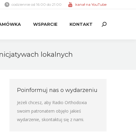
codziennie od 16:00 do 21:00
kanał na YouTube
AMÓWKA
WSPARCIE
KONTAKT
Search:
AMÓWKA
WSPARCIE
KONTAKT
Search:
inicjatywach lokalnych
Poinformuj nas o wydarzeniu
Jeżeli chcesz, aby Radio Orthodoxia
swoim patronatem objęło jakieś
wydarzenie,
skontaktuj się z nami
.