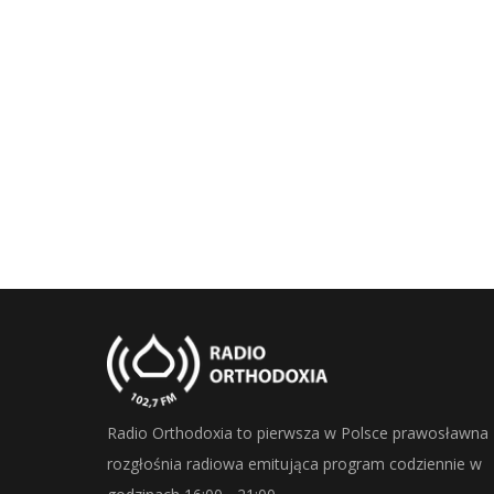
Radio Orthodoxia to pierwsza w Polsce prawosławna
rozgłośnia radiowa emitująca program codziennie w