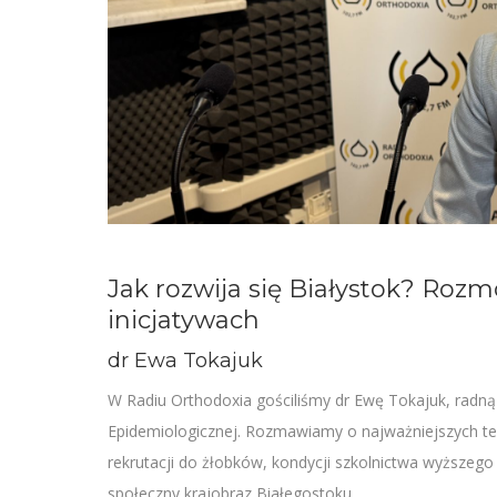
Jak rozwija się Białystok? Roz
inicjatywach
dr Ewa Tokajuk
W Radiu Orthodoxia gościliśmy dr Ewę Tokajuk, radną 
Epidemiologicznej. Rozmawiamy o najważniejszych tema
rekrutacji do żłobków, kondycji szkolnictwa wyższego
społeczny krajobraz Białegostoku.