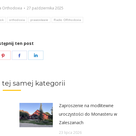
a Orthodoxia
27 października 2025
tok
orthodoxia
prawosławie
Radio ORthodoxia
tępnij ten post
e
Share
Share
Share
on
on
on
ter
Pinterest
Facebook
LinkedIn
 tej samej kategorii
Zaproszenie na modlitewne
uroczystości do Monasteru w
Zaleszanach
23 lipca 2026