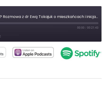
Jak rozwija się Białystok? Rozmowa z dr Ewą Tokajuk o mieszkańcach i inicjatywach lokalnych
00:00
/
00:21:43
st
orward
E
0
econds