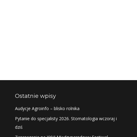
Ostatnie wpisy
Audycje Agroinfo – blisko rolnika
Pytanie do specjalisty 2026. Stomatologia wczoraj i
dziś