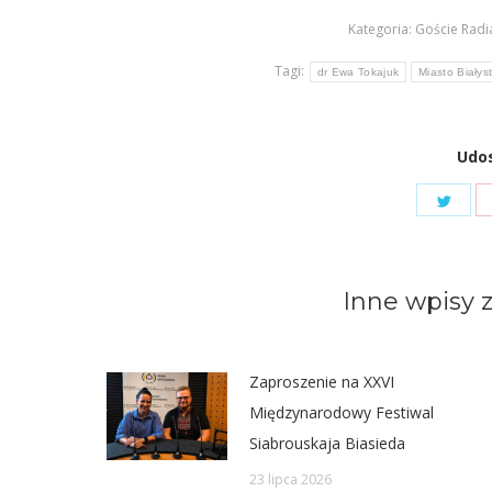
Kategoria:
Goście Radi
Tagi:
dr Ewa Tokajuk
Miasto Białys
Udos
Shar
on
Twit
Inne wpisy z
Zaproszenie na XXVI
Międzynarodowy Festiwal
Siabrouskaja Biasieda
23 lipca 2026