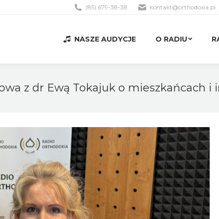
(85) 679-38-38
kontakt@orthodoxia.pl
NASZE AUDYCJE
O RADIU
R
NASZE AUDYCJE
O RADIU
R
mowa z dr Ewą Tokajuk o mieszkańcach i 