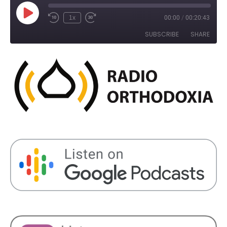
Play
1x
00:00
/
00:20:43
Rewind
Fast
Episode
10
Forward
SUBSCRIBE
SHARE
Seconds
30
seconds
SHARE
RSS FEED
LINK
EMBED