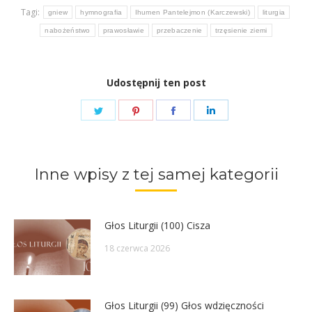
Tagi:
gniew
hymnografia
Ihumen Pantelejmon (Karczewski)
liturgia
nabożeństwo
prawosławie
przebaczenie
trzęsienie ziemi
Udostępnij ten post
Share
Share
Share
Share
on
on
on
on
Twitter
Pinterest
Facebook
LinkedIn
Inne wpisy z tej samej kategorii
Głos Liturgii (100) Cisza
18 czerwca 2026
Głos Liturgii (99) Głos wdzięczności