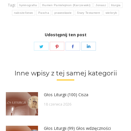
Tagi:
hymnografia
Ihumen Pantelejmon (Karczewski)
Jonasz
liturgia
nabożeństwo
Pascha
prawosławie
Stary Testament
wieloryb
Udostępnij ten post
Share
Share
Share
Share
on
on
on
on
Twitter
Pinterest
Facebook
LinkedIn
Inne wpisy z tej samej kategorii
Głos Liturgii (100) Cisza
18 czerwca 2026
Głos Liturgii (99) Głos wdzięczności