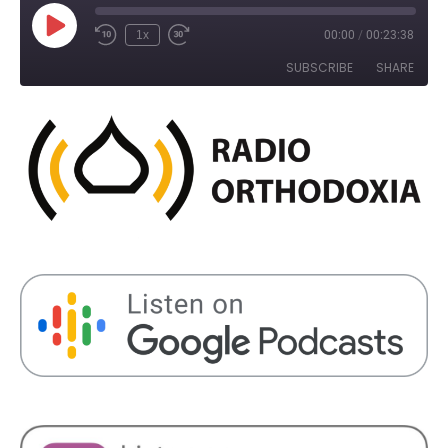
Play
1x
00:00
/
00:23:38
Rewind
Fast
Episode
10
Forward
SUBSCRIBE
SHARE
Seconds
30
seconds
SHARE
RSS FEED
LINK
EMBED