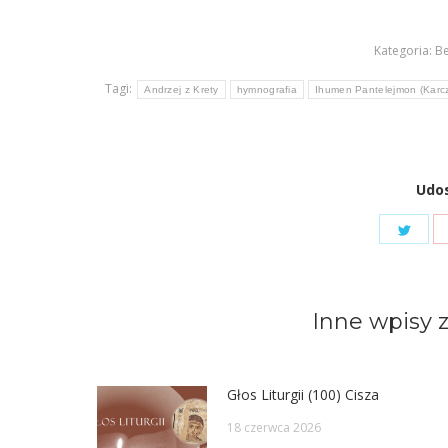
Kategoria:
Be
Tagi:
Andrzej z Krety
hymnografia
Ihumen Pantelejmon (Karc
Udos
Shar
on
Twit
Inne wpisy z
Głos Liturgii (100) Cisza
18 czerwca 2026