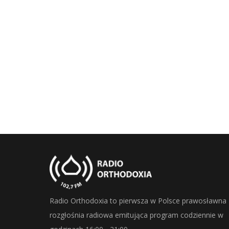
Radio Orthodoxia to pierwsza w Polsce prawosławna
rozgłośnia radiowa emitująca program codziennie w