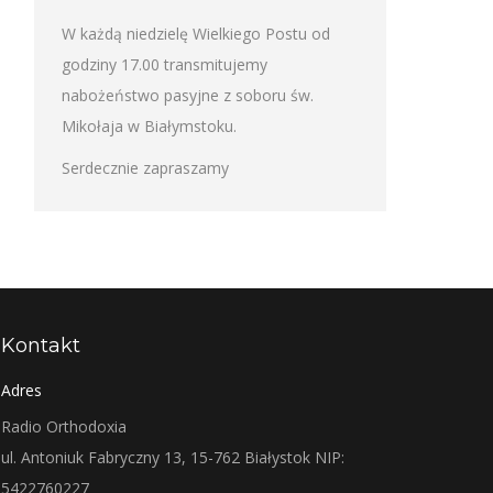
W każdą niedzielę Wielkiego Postu od
godziny 17.00 transmitujemy
nabożeństwo pasyjne z soboru św.
Mikołaja w Białymstoku.
Serdecznie zapraszamy
Kontakt
Adres
Radio Orthodoxia
ul. Antoniuk Fabryczny 13, 15-762 Białystok NIP:
5422760227