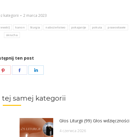
z kategorii
2 marca 2023
zewski)
kanon
liturgia
nabożeństwo
pokajanije
pokuta
prawosławie
skrucha
tępnij ten post
e
Share
Share
Share
on
on
on
ter
Pinterest
Facebook
LinkedIn
 tej samej kategorii
Głos Liturgii (99) Głos wdzięczności
4 czerwca 2026