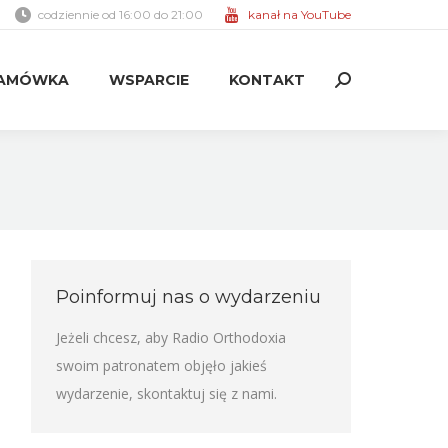
codziennie od 16:00 do 21:00
kanał na YouTube
AMÓWKA
WSPARCIE
KONTAKT
Search:
AMÓWKA
WSPARCIE
KONTAKT
Search:
Poinformuj nas o wydarzeniu
Jeżeli chcesz, aby Radio Orthodoxia
swoim patronatem objęło jakieś
wydarzenie,
skontaktuj się z nami
.