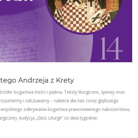
iętego Andrzeja z Krety
ło bogactwa treści i piękna. Teksty liturgiczne, śpiewy oraz
j rozumiemy i odczuwamy – nabiera dla nas coraz głębszego
do wspólnego odkrywania bogactwa prawosławnego nabożeństwa,
gicznej. Audycja „Głos Liturgii” co dwa tygodnie.