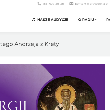
(85) 679-38-38
kontakt@orthodoxia.pl
NASZE AUDYCJE
O RADIU
R
NASZE AUDYCJE
O RADIU
R
iętego Andrzeja z Krety