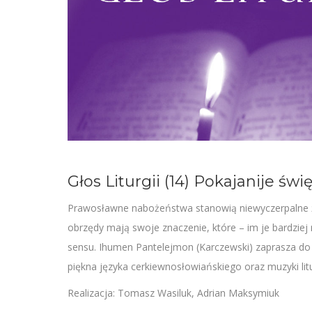
Głos Liturgii (14) Pokajanije św
Prawosławne nabożeństwa stanowią niewyczerpalne źród
obrzędy mają swoje znaczenie, które – im je bardzie
sensu. Ihumen Pantelejmon (Karczewski) zaprasza 
piękna języka cerkiewnosłowiańskiego oraz muzyki litur
Realizacja: Tomasz Wasiluk, Adrian Maksymiuk