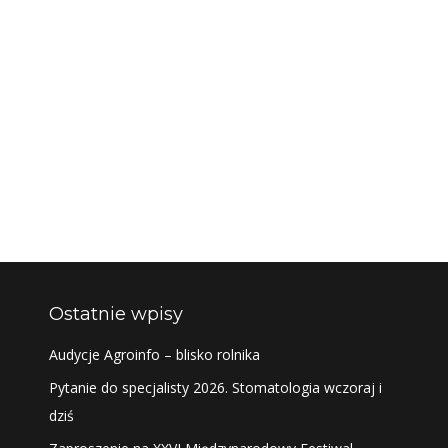
Ostatnie wpisy
Audycje Agroinfo – blisko rolnika
Pytanie do specjalisty 2026. Stomatologia wczoraj i
dziś