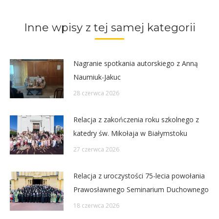
Twitter
Pinterest
Facebook
LinkedIn
Inne wpisy z tej samej kategorii
Nagranie spotkania autorskiego z Anną
Naumiuk-Jakuc
28 czerwca 2026
Relacja z zakończenia roku szkolnego z
katedry św. Mikołaja w Białymstoku
27 czerwca 2026
Relacja z uroczystości 75-lecia powołania
Prawosławnego Seminarium Duchownego
18 czerwca 2026