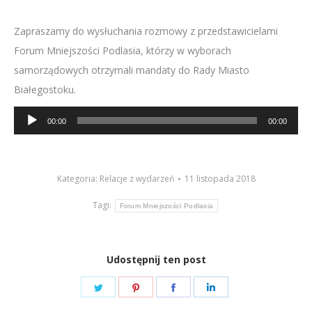
Zapraszamy do wysłuchania rozmowy z przedstawicielami
Forum Mniejszości Podlasia, którzy w wyborach
samorządowych otrzymali mandaty do Rady Miasto
Białegostoku.
Odtwarzacz
00:00
00:00
plików
dźwiękowych
Kategoria:
Relacje z wydarzeń
11 listopada 2018
Tagi:
Forum Mniejszości Podlasia
Udostępnij ten post
Share
Share
Share
Share
on
on
on
on