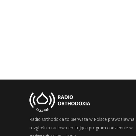
Radio Orthodoxia to pierwsza w Polsce prawosławna
rozgłośnia radiowa emitująca program codziennie w