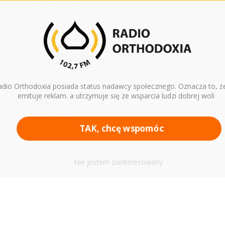
Rozmowa o Sakramencie spowiedzi
ku
z ks. Adamem Sawickim
10 kwietnia 2026
Cel postu. Czyli jak przygotować się
adio Orthodoxia posiada status nadawcy społecznego. Oznacza to, że
emituje reklam. a utrzymuje się ze wsparcia ludzi dobrej woli
ii
do święta Paschy?- ks. Marek
Ławreszuk
TAK, chcę wspomóc
31 marca 2026
Nie jestem zainteresowany