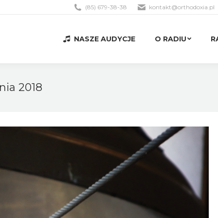
(85) 679-38-38
kontakt@orthodoxia.pl
NASZE AUDYCJE
O RADIU
R
NASZE AUDYCJE
O RADIU
R
nia 2018