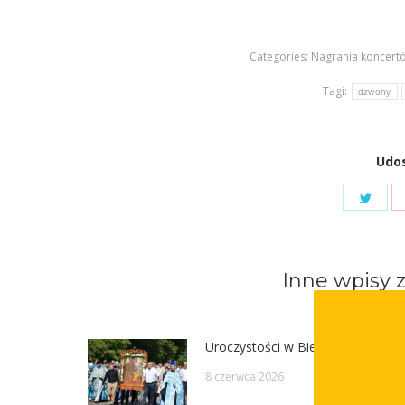
Categories:
Nagrania koncert
Tagi:
dzwony
Udos
Shar
on
Twit
Inne wpisy z
Button Text
Uroczystości w Bielsku Podlaskim
8 czerwca 2026