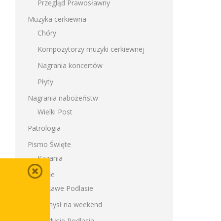
Przegląd Prawosławny
Muzyka cerkiewna
Chóry
Kompozytorzy muzyki cerkiewnej
Nagrania koncertów
Płyty
Nagrania nabożeństw
Wielki Post
Patrologia
Pismo Święte
Kazania
Podlasie
Ciekawe Podlasie
Pomysł na weekend
Tradycje Podlasia