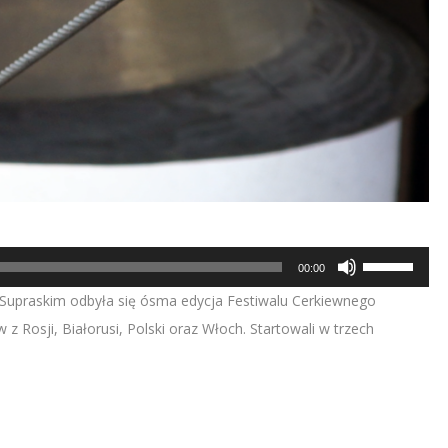
Używaj
00:00
strzałek
Supraskim odbyła się ósma edycja Festiwalu Cerkiewnego
do
z Rosji, Białorusi, Polski oraz Włoch. Startowali w trzech
góry/do
dołu
aby
zwiększyć