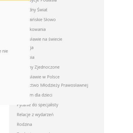
Trudny Świat
Ukraińskie Słowo
Podziękowania
Prawosławie na świecie
Rosja
 nie
Serbia
Stany Zjednoczone
Prawosławie w Polsce
Bractwo Młodzieży Prawosławnej
Program dla dzieci
Pytanie do specjalisty
Relacje z wydarzeń
Rodzina