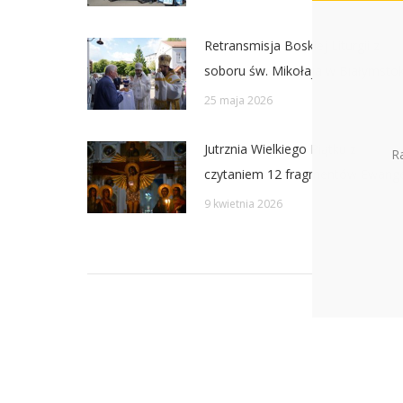
Retransmisja Boskiej Liturgii z
soboru św. Mikołaja w Białymsto
25 maja 2026
Jutrznia Wielkiego Piątku z
R
czytaniem 12 fragmentów Ewangel
9 kwietnia 2026