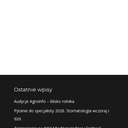
Ostatnie wpisy
Audycje Agroinfo – blisko rolnika
Pytanie do specjalisty 2026. Stomatologia wczoraj i
dziś