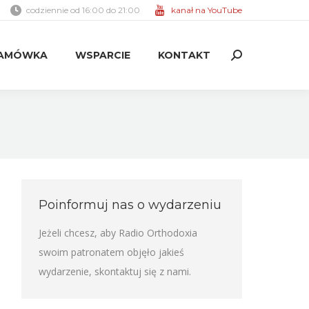
codziennie od 16:00 do 21:00
kanał na YouTube
AMÓWKA
WSPARCIE
KONTAKT
Search:
AMÓWKA
WSPARCIE
KONTAKT
Search:
Poinformuj nas o wydarzeniu
Jeżeli chcesz, aby Radio Orthodoxia
swoim patronatem objęło jakieś
wydarzenie,
skontaktuj się z nami
.