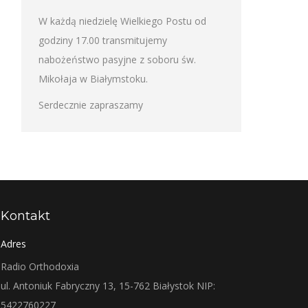
W każdą niedzielę Wielkiego Postu od
godziny 17.00 transmitujemy
nabożeństwo pasyjne z soboru św.
Mikołaja w Białymstoku.
Serdecznie zapraszamy
Kontakt
Adres
Radio Orthodoxia
ul. Antoniuk Fabryczny 13, 15-762 Białystok NIP:
5422760227