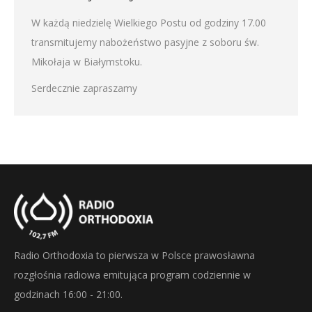
W każdą niedzielę Wielkiego Postu od godziny 17.00
transmitujemy nabożeństwo pasyjne z soboru św.
Mikołaja w Białymstoku.
Serdecznie zapraszamy
Radio Orthodoxia to pierwsza w Polsce prawosławna
rozgłośnia radiowa emitująca program codziennie w
godzinach 16:00 - 21:00.