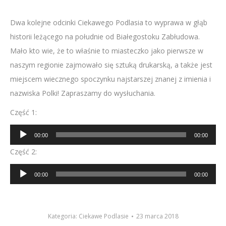
Dwa kolejne odcinki Ciekawego Podlasia to wyprawa w głąb
historii leżącego na południe od Białegostoku Zabłudowa.
Mało kto wie, że to właśnie to miasteczko jako pierwsze w
naszym regionie zajmowało się sztuką drukarską, a także jest
miejscem wiecznego spoczynku najstarszej znanej z imienia i
nazwiska Polki! Zapraszamy do wysłuchania.
Część 1:
Odtwarzacz
00:00
00:00
plików
Część 2:
dźwiękowych
Odtwarzacz
00:00
00:00
plików
dźwiękowych
Kategoria:
Ciekawe Podlasie
23 marca 2018