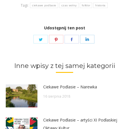
Tagi:
ciekawe podlasie
czas wolny
folklor
historia
Udostępnij ten post
Share
Share
Share
Share
on
on
on
on
Twitter
Pinterest
Facebook
LinkedIn
Inne wpisy z tej samej kategorii
Ciekawe Podlasie – Narewka
16 sierpnia 2018
Ciekawe Podlasie – artyści XI Podlaskiej
Oktawy Kultur