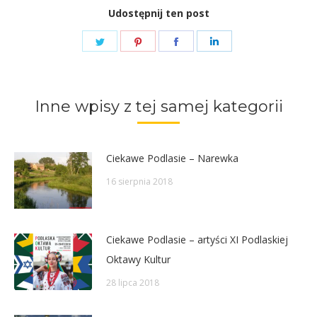
Udostępnij ten post
Share
Share
Share
Share
on
on
on
on
Twitter
Pinterest
Facebook
LinkedIn
Inne wpisy z tej samej kategorii
Ciekawe Podlasie – Narewka
16 sierpnia 2018
Ciekawe Podlasie – artyści XI Podlaskiej
Oktawy Kultur
28 lipca 2018