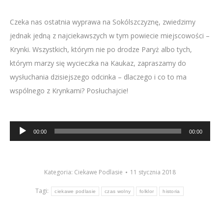
Czeka nas ostatnia wyprawa na Sokólszczyznę, zwiedzimy
jednak jedną z najciekawszych w tym powiecie miejscowości –
Krynki. Wszystkich, którym nie po drodze Paryż albo tych,
którym marzy się wycieczka na Kaukaz, zapraszamy do
wysłuchania dzisiejszego odcinka – dlaczego i co to ma
wspólnego z Krynkami? Posłuchajcie!
Odtwarzacz
00:00
00:00
plików
dźwiękowych
Kategoria:
Ciekawe Podlasie
11 stycznia 2018
Tagi:
ciekawe podlasie
czas wolny
folklor
historia