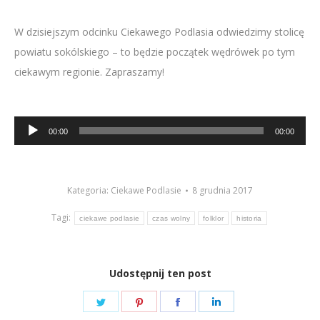
W dzisiejszym odcinku Ciekawego Podlasia odwiedzimy stolicę
powiatu sokólskiego – to będzie początek wędrówek po tym
ciekawym regionie. Zapraszamy!
Odtwarzacz
00:00
00:00
plików
dźwiękowych
Kategoria:
Ciekawe Podlasie
8 grudnia 2017
Tagi:
ciekawe podlasie
czas wolny
folklor
historia
Udostępnij ten post
Share
Share
Share
Share