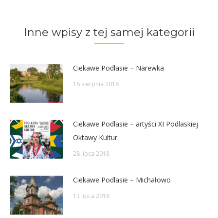
on
on
on
on
Twitter
Pinterest
Facebook
LinkedIn
Inne wpisy z tej samej kategorii
Ciekawe Podlasie – Narewka
16 sierpnia 2018
Ciekawe Podlasie – artyści XI Podlaskiej
Oktawy Kultur
28 lipca 2018
Ciekawe Podlasie – Michałowo
13 lipca 2018