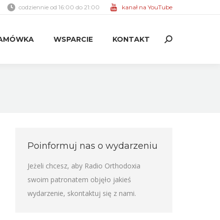
codziennie od 16:00 do 21:00
kanał na YouTube
AMÓWKA
WSPARCIE
KONTAKT
Search:
AMÓWKA
WSPARCIE
KONTAKT
Search:
Poinformuj nas o wydarzeniu
Jeżeli chcesz, aby Radio Orthodoxia
swoim patronatem objęło jakieś
wydarzenie,
skontaktuj się z nami
.