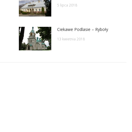
5 lipca 2018
Ciekawe Podlasie – Ryboły
13 kwietnia 2018