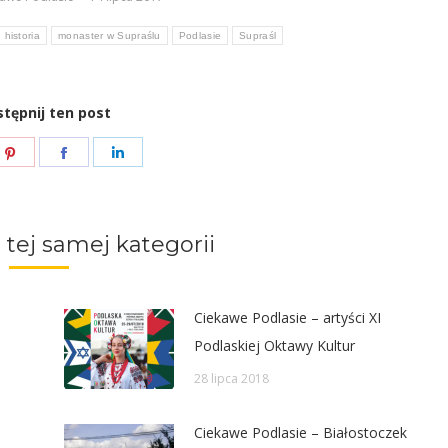
dołu
historia
monaster w Supraślu
Podlasie
Supraśl
aby
zwiększyć
lub
tępnij ten post
zmniejszyć
e
Share
Share
Share
głośność.
on
on
on
ter
Pinterest
Facebook
LinkedIn
 tej samej kategorii
Ciekawe Podlasie – artyści XI
Podlaskiej Oktawy Kultur
28 lipca 2018
Ciekawe Podlasie – Białostoczek