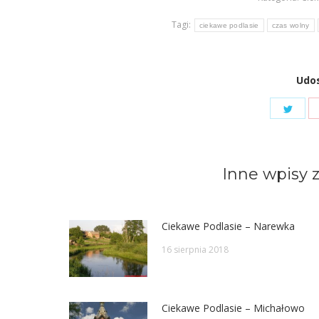
Tagi:
ciekawe podlasie
czas wolny
Udos
Shar
on
Twit
Inne wpisy z
Ciekawe Podlasie – Narewka
16 sierpnia 2018
Ciekawe Podlasie – Michałowo