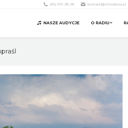
(85) 679-38-38
kontakt@orthodoxia.pl
NASZE AUDYCJE
O RADIU
R
NASZE AUDYCJE
O RADIU
R
upraśl