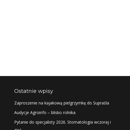
Ostatnie wpisy
Zaproszenie na kajakową pielgrzymkę do Supraśla
Audycje Agroinfo – blisko rolnika
Pytanie do specjalisty 2026. Stomatologia wczoraj i