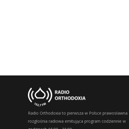
Radio Orthodoxia to pierwsza w Polsce prawosławna
rozgłośnia radiowa emitująca program codziennie w