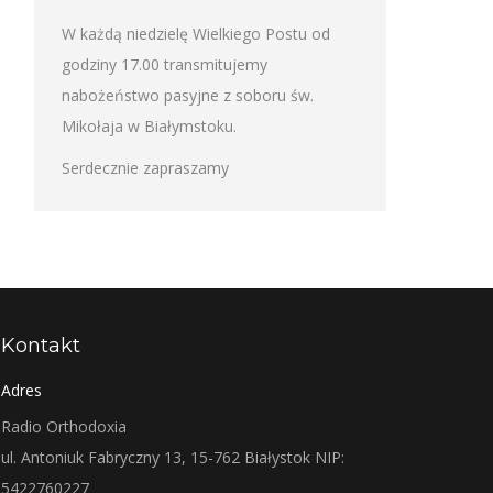
W każdą niedzielę Wielkiego Postu od
godziny 17.00 transmitujemy
nabożeństwo pasyjne z soboru św.
Mikołaja w Białymstoku.
Serdecznie zapraszamy
Kontakt
Adres
Radio Orthodoxia
ul. Antoniuk Fabryczny 13, 15-762 Białystok NIP:
5422760227