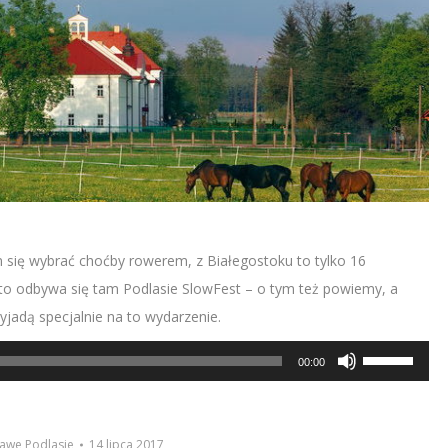
 się wybrać choćby rowerem, z Białegostoku to tylko 16
ato odbywa się tam Podlasie SlowFest – o tym też powiemy, a
adą specjalnie na to wydarzenie.
Używaj
00:00
strzałek
do
góry/do
awe Podlasie
14 lipca 2017