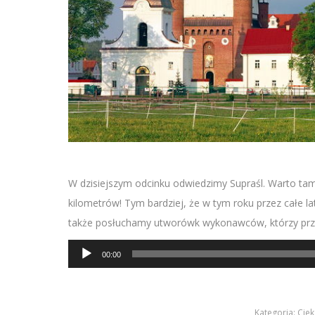
W dzisiejszym odcinku odwiedzimy Supraśl. Warto tam
kilometrów! Tym bardziej, że w tym roku przez całe l
także posłuchamy utworówk wykonawców, którzy przyj
Odtwarzacz
00:00
plików
dźwiękowych
Kategoria:
Ciek