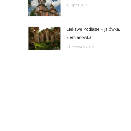
13 lipca 2018
Ciekawe Podlasie – Jałówka,
Siemianówka
21 czerwca 2018