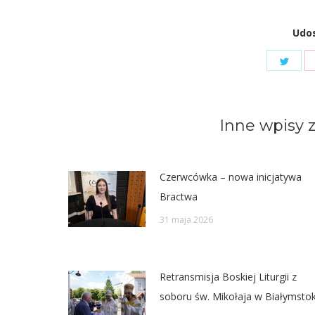
Udos
Shar
on
Twit
Inne wpisy z
Czerwcówka – nowa inicjatywa
Bractwa
31 maja 2026
Retransmisja Boskiej Liturgii z
soboru św. Mikołaja w Białymsto