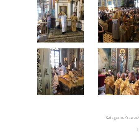
Kategoria:
Prawosł
T