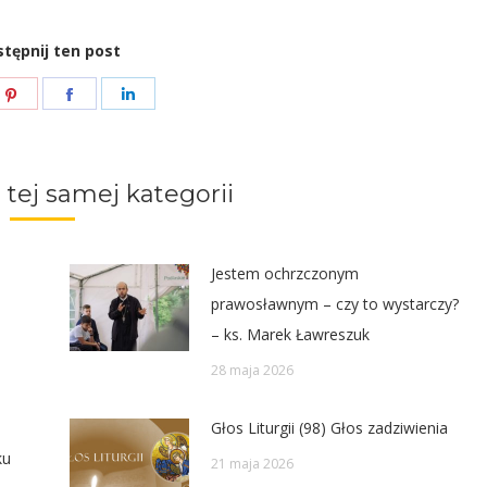
tępnij ten post
e
Share
Share
Share
on
on
on
ter
Pinterest
Facebook
LinkedIn
 tej samej kategorii
Jestem ochrzczonym
prawosławnym – czy to wystarczy?
– ks. Marek Ławreszuk
28 maja 2026
Głos Liturgii (98) Głos zadziwienia
ku
21 maja 2026