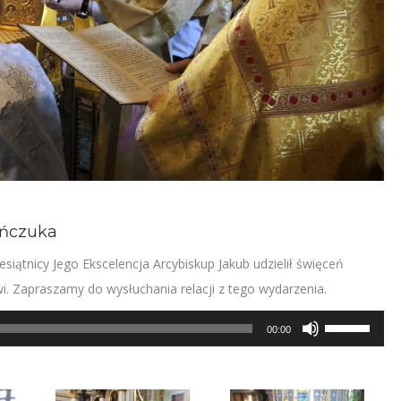
ańczuka
esiątnicy Jego Ekscelencja Arcybiskup Jakub udzielił święceń
 Zapraszamy do wysłuchania relacji z tego wydarzenia.
Używaj
00:00
strzałek
do
góry/do