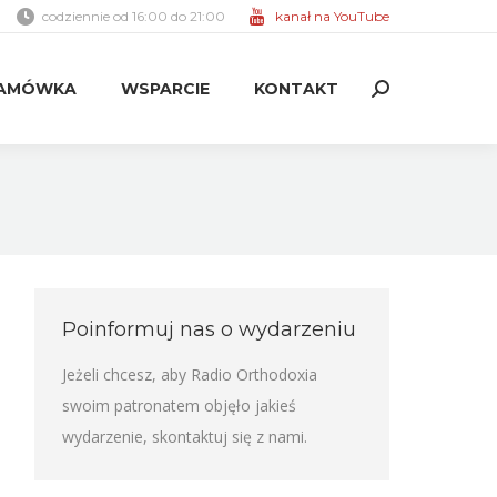
codziennie od 16:00 do 21:00
kanał na YouTube
AMÓWKA
WSPARCIE
KONTAKT
Search:
AMÓWKA
WSPARCIE
KONTAKT
Search:
Poinformuj nas o wydarzeniu
Jeżeli chcesz, aby Radio Orthodoxia
swoim patronatem objęło jakieś
wydarzenie,
skontaktuj się z nami
.