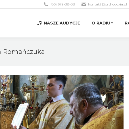
(85) 679-38-38
kontakt@orthodoxia.pl
NASZE AUDYCJE
O RADIU
R
NASZE AUDYCJE
O RADIU
R
na Romańczuka