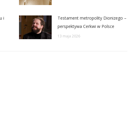
u i
Testament metropolity Dionizego –
perspektywa Cerkwi w Polsce
13 maja 2026