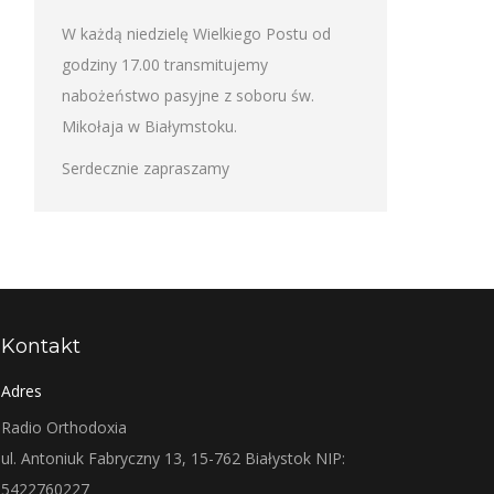
W każdą niedzielę Wielkiego Postu od
godziny 17.00 transmitujemy
nabożeństwo pasyjne z soboru św.
Mikołaja w Białymstoku.
Serdecznie zapraszamy
Kontakt
Adres
Radio Orthodoxia
ul. Antoniuk Fabryczny 13, 15-762 Białystok NIP:
5422760227