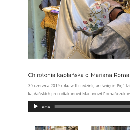
Chirotonia kapłańska o. Mariana Rom
30 czerwca 2019 roku w II niedzielę po święcie Pięćdzi
kapłańskich protodiakonowi Marianowi Romańczukowi.
Odtwarzacz
00:00
plików
dźwiękowych