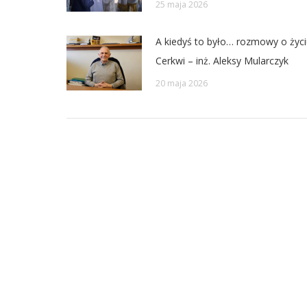
25 maja 2026
A kiedyś to było… rozmowy o życi
Cerkwi – inż. Aleksy Mularczyk
20 maja 2026