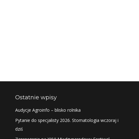
Ostatnie wpisy
Audycje Agroinfo – blisko rolnika
Pytanie do specjalisty 2026. Stomatologia wczoraj i
dziś