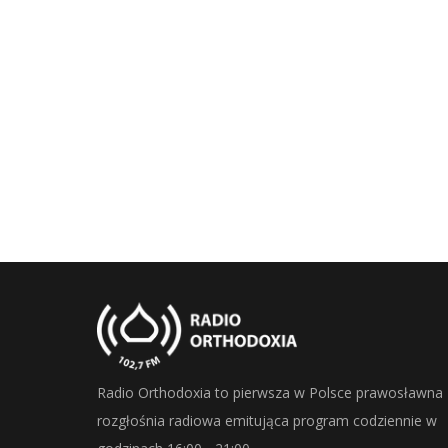
Radio Orthodoxia to pierwsza w Polsce prawosławna
rozgłośnia radiowa emitująca program codziennie w