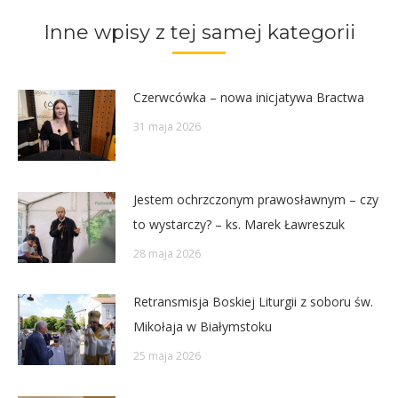
Twitter
Pinterest
Facebook
LinkedIn
Inne wpisy z tej samej kategorii
Czerwcówka – nowa inicjatywa Bractwa
31 maja 2026
Jestem ochrzczonym prawosławnym – czy
to wystarczy? – ks. Marek Ławreszuk
28 maja 2026
Retransmisja Boskiej Liturgii z soboru św.
Mikołaja w Białymstoku
25 maja 2026