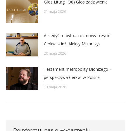
Głos Liturgii (98) Głos zadziwienia
21 maja 2026
A kiedyś to było… rozmowy o życiu i
Cerkwi – inż. Aleksy Mularczyk
20 maja 2026
Testament metropolity Dionizego –
perspektywa Cerkwi w Polsce
13 maja 2026
Poinformuj nas o wydarzeniu