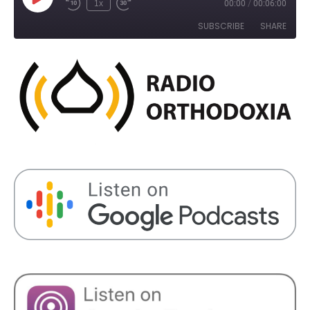
Play
1x
00:00
/
00:06:00
Rewind
Fast
Episode
10
Forward
SUBSCRIBE
SHARE
Seconds
30
seconds
SHARE
RSS FEED
LINK
EMBED