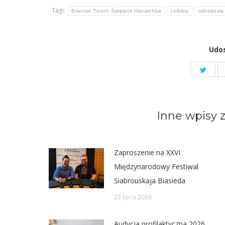
Tagi:
Bractwo Trzech Świętych Hierarchów
cerkiew
orthodoxia
Udos
Shar
on
Twit
Inne wpisy z
Zaproszenie na XXVI
Międzynarodowy Festiwal
Siabrouskaja Biasieda
23 lipca 2026
Audycja profilaktyczna 2026.