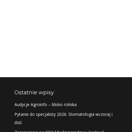
Ostatnie wpisy
Audycje Agroinfo – blisko rolnika
Pytanie do specjalisty 2026. Stomatologia wczoraj i
dziś