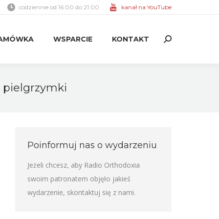
codziennie od 16:00 do 21:00
kanał na YouTube
AMÓWKA
WSPARCIE
KONTAKT
Search:
AMÓWKA
WSPARCIE
KONTAKT
Search:
 pielgrzymki
Poinformuj nas o wydarzeniu
Jeżeli chcesz, aby Radio Orthodoxia
swoim patronatem objęło jakieś
wydarzenie,
skontaktuj się z nami
.