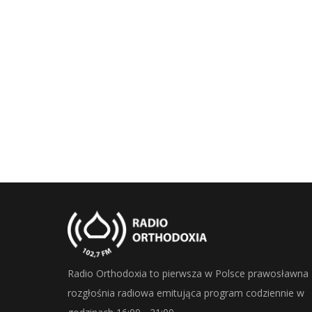
Radio Orthodoxia to pierwsza w Polsce prawosławna
rozgłośnia radiowa emitująca program codziennie w