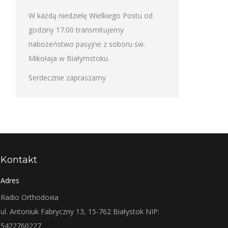
W każdą niedzielę Wielkiego Postu od
godziny 17.00 transmitujemy
nabożeństwo pasyjne z soboru św.
Mikołaja w Białymstoku.
Serdecznie zapraszamy
Kontakt
Adres
Radio Orthodoxia
ul. Antoniuk Fabryczny 13, 15-762 Białystok NIP:
5422760227