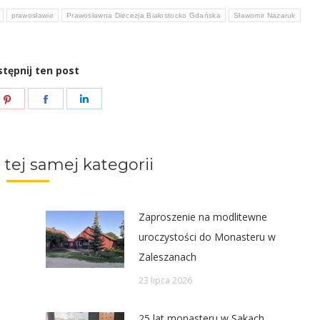
prawosławie
Prawosławna Diecezja Białostocko Gdańska
Sławomir Nazaruk
tępnij ten post
e
Share
Share
Share
on
on
on
ter
Pinterest
Facebook
LinkedIn
 tej samej kategorii
Zaproszenie na modlitewne
uroczystości do Monasteru w
Zaleszanach
23 lipca 2026
25 lat monasteru w Sakach