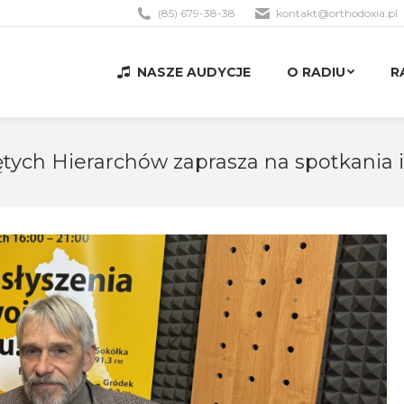
(85) 679-38-38
kontakt@orthodoxia.pl
NASZE AUDYCJE
O RADIU
R
NASZE AUDYCJE
O RADIU
R
ych Hierarchów zaprasza na spotkania i