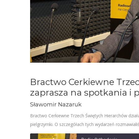
Bractwo Cerkiewne Trze
zaprasza na spotkania i 
Sławomir Nazaruk
Bractwo Cerkiewne Trzech Świętych Hierarchów działa
pielgrzymki. O szczegółach tych wydarzeń rozmawia