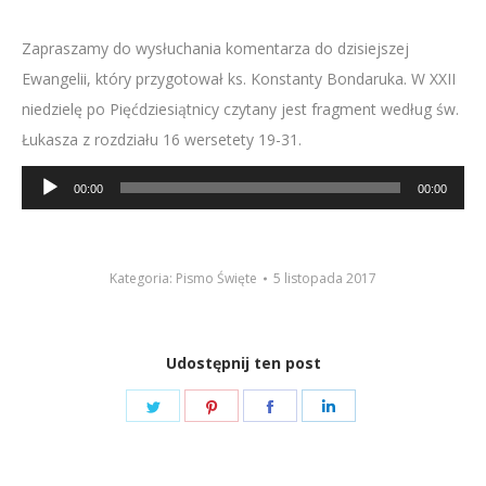
Zapraszamy do wysłuchania komentarza do dzisiejszej
Ewangelii, który przygotował ks. Konstanty Bondaruka. W XXII
niedzielę po Pięćdziesiątnicy czytany jest fragment według św.
Łukasza z rozdziału 16 wersetety 19-31.
Odtwarzacz
00:00
00:00
plików
dźwiękowych
Kategoria:
Pismo Święte
5 listopada 2017
Udostępnij ten post
Share
Share
Share
Share
on
on
on
on
Twitter
Pinterest
Facebook
LinkedIn