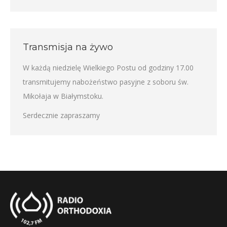
Transmisja na żywo
W każdą niedzielę Wielkiego Postu od godziny 17.00
transmitujemy nabożeństwo pasyjne z soboru św.
Mikołaja w Białymstoku.
Serdecznie zapraszamy