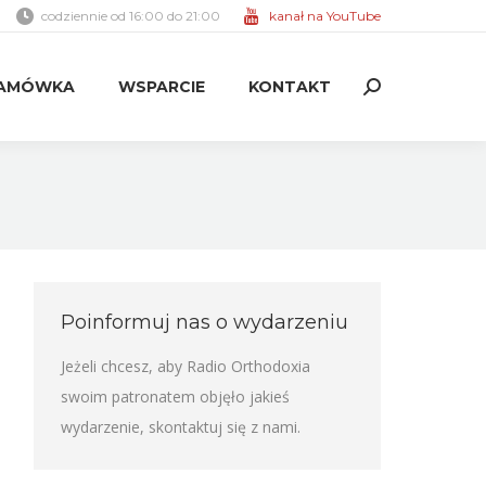
codziennie od 16:00 do 21:00
kanał na YouTube
AMÓWKA
WSPARCIE
KONTAKT
Search:
AMÓWKA
WSPARCIE
KONTAKT
Search:
Poinformuj nas o wydarzeniu
Jeżeli chcesz, aby Radio Orthodoxia
swoim patronatem objęło jakieś
wydarzenie,
skontaktuj się z nami
.