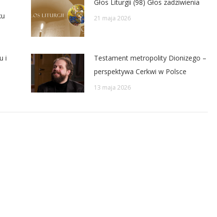
Głos Liturgii (98) Głos zadziwienia
ku
21 maja 2026
u i
Testament metropolity Dionizego –
perspektywa Cerkwi w Polsce
13 maja 2026