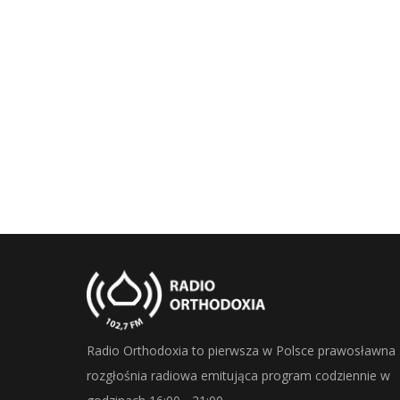
Radio Orthodoxia to pierwsza w Polsce prawosławna
rozgłośnia radiowa emitująca program codziennie w