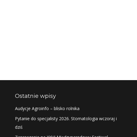
Ostatnie wpisy
Audycje Agroinfo – blisko rolnika
Pytanie do specjalisty 2026. Stomatologia wczoraj i
dziś