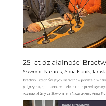
25 lat działalności Brac
Sławomir Nazaruk, Anna Fionik, Jarosł
Bractwo Trzech Świętych Hierarchów powstało w 1998 
pielgrzymki, spotkania, rekolekcje i inne przedsięwzię
rozmawialiśmy ze Sławomirem Nazarukiem, Anną Fion
Radio Orthodoxia