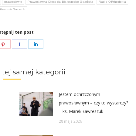
prawosławie
Prawosławna Diecezja Białostocko Gdańska
Radio ORthodoxia
Sławomir Nazaruk
tępnij ten post
e
Share
Share
Share
on
on
on
ter
Pinterest
Facebook
LinkedIn
 tej samej kategorii
Jestem ochrzczonym
prawosławnym – czy to wystarczy?
– ks. Marek Ławreszuk
28 maja 2026