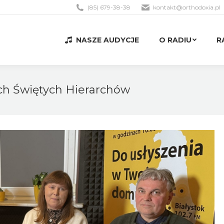
(85) 679-38-38
kontakt@orthodoxia.pl
NASZE AUDYCJE
O RADIU
R
NASZE AUDYCJE
O RADIU
R
ech Świętych Hierarchów