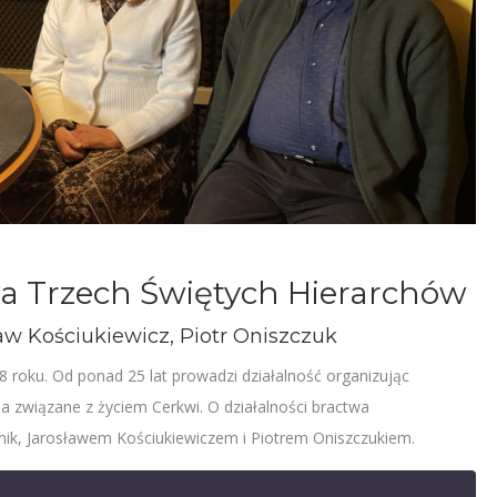
twa Trzech Świętych Hierarchów
aw Kościukiewicz, Piotr Oniszczuk
roku. Od ponad 25 lat prowadzi działalność organizując
cia związane z życiem Cerkwi. O działalności bractwa
ik, Jarosławem Kościukiewiczem i Piotrem Oniszczukiem.