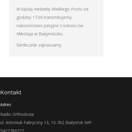
W każdą niedzielę Wielkiego Postu od
godziny 17.00 transmitujemy
nabożeństwo pasyjne z soboru św.
Mikołaja w Białymstoku.
Serdecznie zapraszamy
Kontakt
Adres
Radio Orthodoxia
ul. Antoniuk Fabryczny 13, 15-762 Białystok NIP:
5422760227