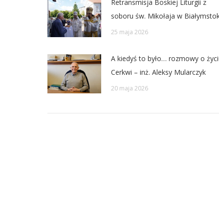
Retransmisja Boskiej Liturgii z
soboru św. Mikołaja w Białymsto
25 maja 2026
A kiedyś to było… rozmowy o życi
Cerkwi – inż. Aleksy Mularczyk
20 maja 2026