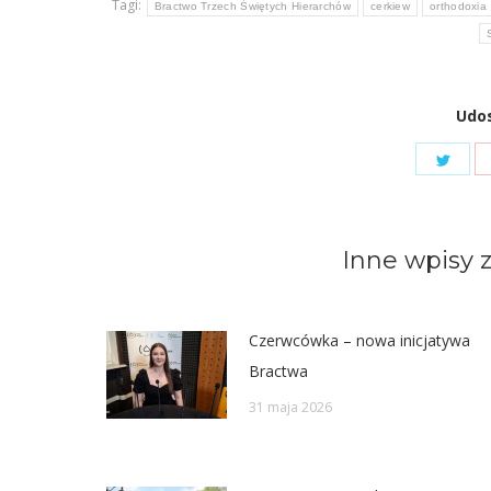
Tagi:
Bractwo Trzech Świętych Hierarchów
cerkiew
orthodoxia
Udos
Shar
on
Twit
Inne wpisy z
Czerwcówka – nowa inicjatywa
Bractwa
31 maja 2026