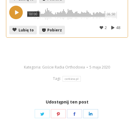
00:00
06:50
2
48
Lubię to
Pobierz
Kategoria:
Goście Radia Orthodoxia
5 maja 2020
Tagi:
cerkiew.pl
Udostępnij ten post
Share
Share
Share
Share
on
on
on
on
Twitter
Pinterest
Facebook
LinkedIn