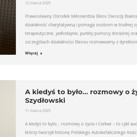
12 marca 2025
Prawosławny Ośrodek Miłosierdzia Eleos Diecezji Białos
działalność charytatywną i pomaga osobom w trudnej syt
terapeutyczne, jadłodajnie, punkty pomocy doraźnej o
szczegółach działalności Eleosu rozmawiamy z dyrekto
Więcej
A kiedyś to było… rozmowy o życ
Szydłowski
11 marca 2025
A kiedyś to było… rozmowy o życiu i Cerkwi – to cykl 
którzy tworzyli historię Polskiego Autokefalicznego K