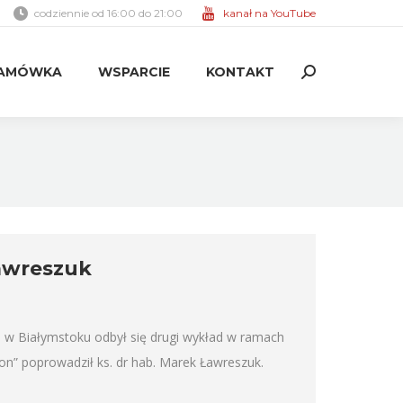
codziennie od 16:00 do 21:00
kanał na YouTube
AMÓWKA
WSPARCIE
KONTAKT
Search:
AMÓWKA
WSPARCIE
KONTAKT
Search:
Ławreszuk
 w Białymstoku odbył się drugi wykład w ramach
on” poprowadził ks. dr hab. Marek Ławreszuk.