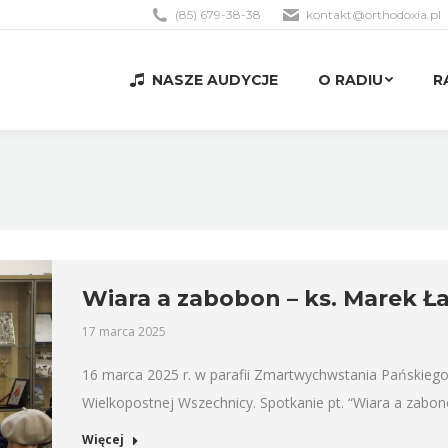
(85) 679-38-38
kontakt@orthodoxia.pl
NASZE AUDYCJE
O RADIU
R
NASZE AUDYCJE
O RADIU
R
Wiara a zabobon – ks. Marek 
17 marca 2025
16 marca 2025 r. w parafii Zmartwychwstania Pańskiego
Wielkopostnej Wszechnicy. Spotkanie pt. “Wiara a zabon
Więcej