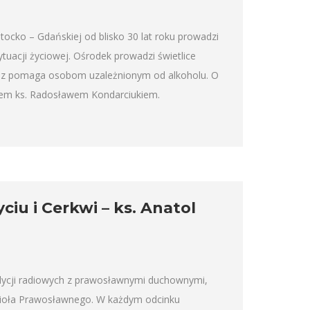
tocko – Gdańskiej od blisko 30 lat roku prowadzi
uacji życiowej. Ośrodek prowadzi świetlice
raz pomaga osobom uzależnionym od alkoholu. O
rem ks. Radosławem Kondarciukiem.
iu i Cerkwi – ks. Anatol
audycji radiowych z prawosławnymi duchownymi,
ościoła Prawosławnego. W każdym odcinku