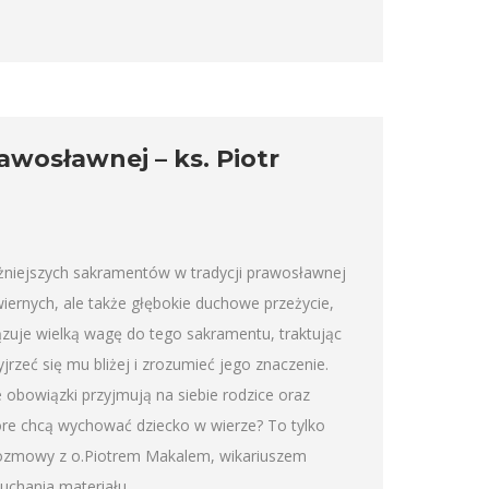
wosławnej – ks. Piotr
niejszych sakramentów w tradycji prawosławnej
iernych, ale także głębokie duchowe przeżycie,
iązuje wielką wagę do tego sakramentu, traktując
rzeć się mu bliżej i zrozumieć jego znaczenie.
 obowiązki przyjmują na siebie rodzice oraz
tóre chcą wychować dziecko w wierze? To tylko
rozmowy z o.Piotrem Makalem, wikariuszem
uchania materiału.