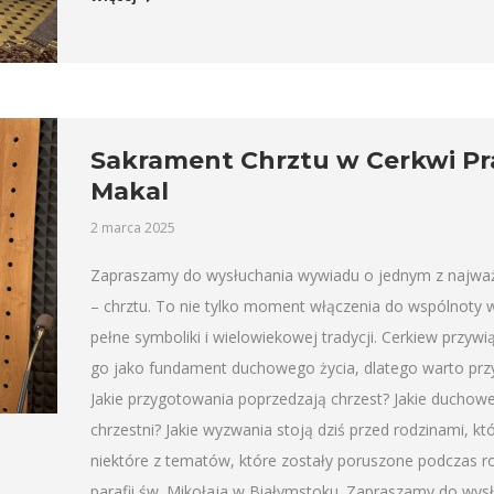
Sakrament Chrztu w Cerkwi Pra
Makal
2 marca 2025
Zapraszamy do wysłuchania wywiadu o jednym z najważ
– chrztu. To nie tylko moment włączenia do wspólnoty w
pełne symboliki i wielowiekowej tradycji. Cerkiew przyw
go jako fundament duchowego życia, dlatego warto przyj
Jakie przygotowania poprzedzają chrzest? Jakie duchowe
chrzestni? Jakie wyzwania stoją dziś przed rodzinami, k
niektóre z tematów, które zostały poruszone podczas 
parafii św. Mikołaja w Białymstoku. Zapraszamy do wysł