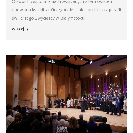
O swoich wspomnieniach związanych z tym świętem
opowiada ks. mitrat Grzegorz Misijuk – proboszcz parafii
św. Jerzego Zwycięzcy w Białymstoku.
Więcej