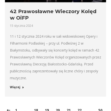
42 Prawosławne Wieczory Kolęd
w OiFP
15 stycznia 2024
11 i 12 stycznia 2024 roku w sali widowiskowej Opery i
Filharmonii Podlaskiej – przy ul. Podleśnej 2 w
Białymstoku, odbywały się koncerty kolęd w ramach 42
Prawosławnych Wieczorów Kolęd organizowanych przez
Prawosławną Diecezję Białostocko-Gdańską. Przed
publicznością zaprezentowały się liczne chóry i zespoły
muzyczne.
Więcej
1
…
18
19
20
21
22
…
50