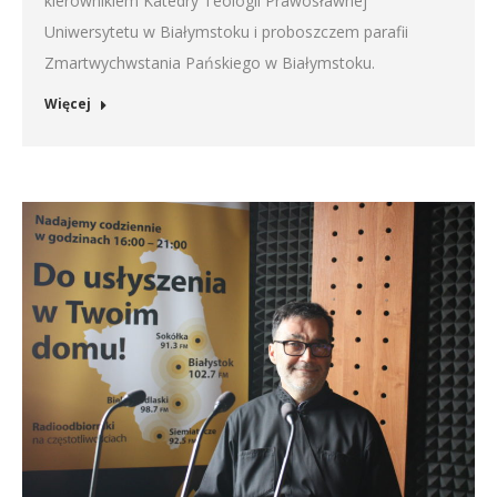
kierownikiem Katedry Teologii Prawosławnej
Uniwersytetu w Białymstoku i proboszczem parafii
Zmartwychwstania Pańskiego w Białymstoku.
Więcej