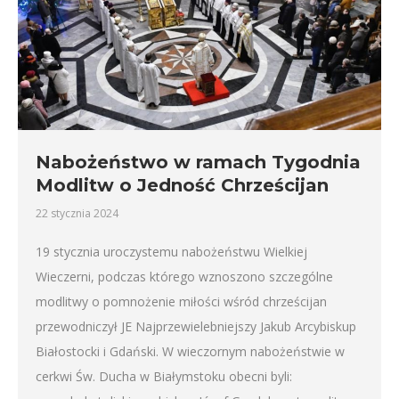
Nabożeństwo w ramach Tygodnia
Modlitw o Jedność Chrześcijan
22 stycznia 2024
19 stycznia uroczystemu nabożeństwu Wielkiej
Wieczerni, podczas którego wznoszono szczególne
modlitwy o pomnożenie miłości wśród chrześcijan
przewodniczył JE Najprzewielebniejszy Jakub Arcybiskup
Białostocki i Gdański. W wieczornym nabożeństwie w
cerkwi Św. Ducha w Białymstoku obecni byli: