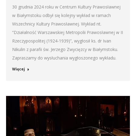
30 grudnia 2024 roku w Centrum Kultury Prawosławnej
w Białymstoku odbył się kolejny wykład w ramach
Wszechnicy Kultury Prawosławnej. Wykład nt.
“Działalność Warszawskiej Metropolii Prawosławnej w II
Rzeczypospolitej (1924-1939)”, wygłosił ks. dr Ivan
Nikulin z parafii św. Jerzego Zwycięzcy w Białymstoku.
Zapraszamy do wysłuchania wygłoszonego wykładu.
Więcej