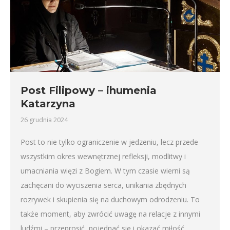
Post Filipowy – ihumenia
Katarzyna
26 grudnia 2024
Post to nie tylko ograniczenie w jedzeniu, lecz przede
wszystkim okres wewnętrznej refleksji, modlitwy i
umacniania więzi z Bogiem. W tym czasie wierni są
zachęcani do wyciszenia serca, unikania zbędnych
rozrywek i skupienia się na duchowym odrodzeniu. To
także moment, aby zwrócić uwagę na relacje z innymi
ludźmi – przeprosić, pojednać się i okazać miłość