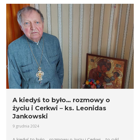
A kiedyś to było… rozmowy o
życiu i Cerkwi – ks. Leonidas
Jankowski
9 grudnia 2024
A kiedyś to było… rozmowy o życiu i Cerkwi – to cykl