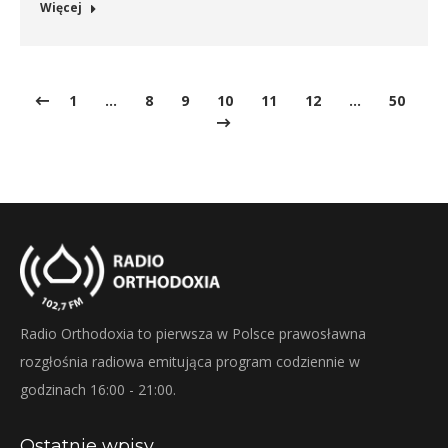
Więcej
1
…
8
9
10
11
12
…
50
Radio Orthodoxia to pierwsza w Polsce prawosławna
rozgłośnia radiowa emitująca program codziennie w
godzinach 16:00 - 21:00.
Ostatnie wpisy