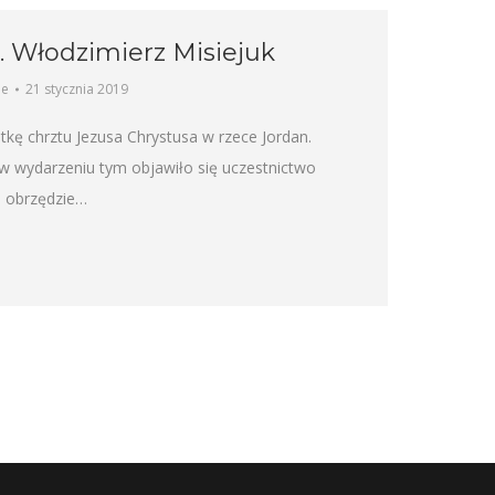
. Włodzimierz Misiejuk
ne
21 stycznia 2019
kę chrztu Jezusa Chrystusa w rzece Jordan.
w wydarzeniu tym objawiło się uczestnictwo
, obrzędzie…