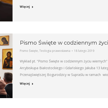
Więcej
Pismo Święte w codziennym życi
Pismo Święte
,
Teologia prawosławna
18 lutego 2019
Wykład pt. “Pismo Święte w codziennym życiu wiernych”
Arcybiskupa Białostockiego i Gdańskiego Jakuba 13 lu
Przenajświętszej Bogurodzicy w Supraślu w ramach wio
Więcej