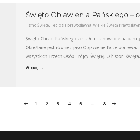
Święto Objawienia Pańskiego – o
Pismo Święte
,
Teologia prawosławna
,
Wielkie Święta Prawosław
Święto Chrztu Pańskiego zostało ustanowione na pamiąt
Określane jest również jako Objawienie Boże ponieważ 
wszystkich Trzech Osób Trójcy Świętej. O historii święta
Więcej
1
2
3
4
5
…
8