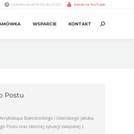
codziennie od 16:00 do 21:00
kanał na YouTube
AMÓWKA
WSPARCIE
KONTAKT
Search:
AMÓWKA
WSPARCIE
KONTAKT
Search:
o Postu
Arcybiskupa Białostockiego i Gdańskiego Jakuba,
o Postu oraz obecnej sytuacji związanej z