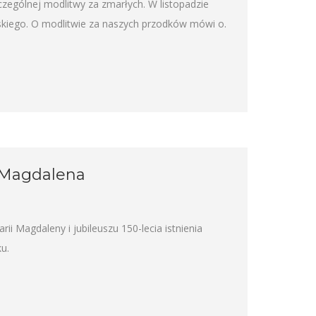
czególnej modlitwy za zmarłych. W listopadzie
ńskiego. O modlitwie za naszych przodków mówi o.
 Magdalena
i Magdaleny i jubileuszu 150-lecia istnienia
u.