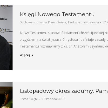
Księgi Nowego Testamentu
Duchowe spotkania
,
Pismo Święte
,
Teologia prawosławna
17 
Nowy Testament stanowi fundament chrześcijańskiej na
przyjściem na świat Jezusa Chrystusa i definiuje zasady
Testamentu rozmawiamy z ks. dr. Anatolem Szymaniu
Więcej
Listopadowy okres zadumy. Pami
Pismo Święte
1 listopada 2019