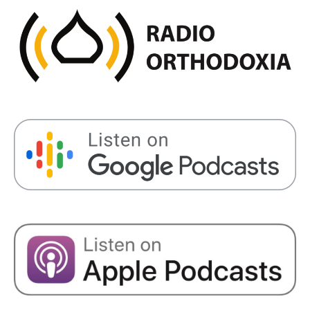
SHARE
RSS FEED
LINK
EMBED