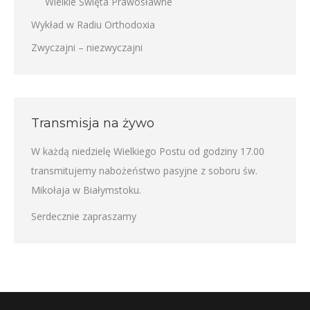
Wielkie Święta Prawosławne
Wykład w Radiu Orthodoxia
Zwyczajni – niezwyczajni
Transmisja na żywo
W każdą niedzielę Wielkiego Postu od godziny 17.00
transmitujemy nabożeństwo pasyjne z soboru św.
Mikołaja w Białymstoku.
Serdecznie zapraszamy