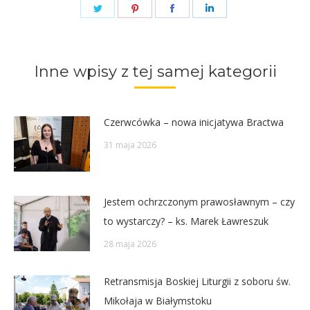
Share
Share
Share
Share
on
on
on
on
Twitter
Pinterest
Facebook
LinkedIn
Inne wpisy z tej samej kategorii
Czerwcówka – nowa inicjatywa Bractwa
31 maja 2026
Jestem ochrzczonym prawosławnym – czy
to wystarczy? – ks. Marek Ławreszuk
28 maja 2026
Retransmisja Boskiej Liturgii z soboru św.
Mikołaja w Białymstoku