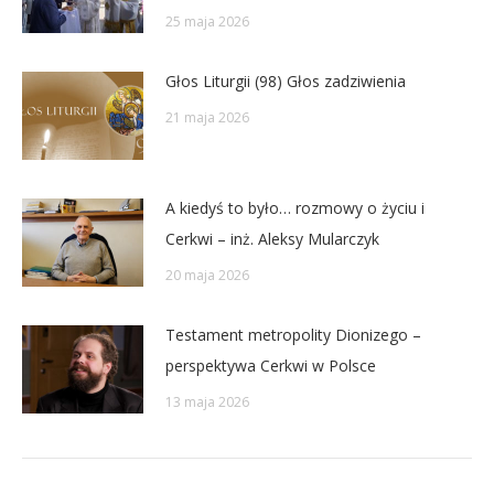
25 maja 2026
Głos Liturgii (98) Głos zadziwienia
21 maja 2026
A kiedyś to było… rozmowy o życiu i
Cerkwi – inż. Aleksy Mularczyk
20 maja 2026
Testament metropolity Dionizego –
perspektywa Cerkwi w Polsce
13 maja 2026