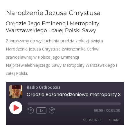
Narodzenie Jezusa Chrystusa
Orędzie Jego Eminencji Metropolity
Warszawskiego i całej Polski Sawy
Zapraszamy do wysłuchania orędzia z okazji święta
Narodzenia Jezusa Chrystusa zwierzchnika Cerkwi
prawosławnej w Polsce Jego Eminencji
Najprzewielebniejszego Sawy Metropolity Warszawskiego i
całej Polski.
Radio Orthodoxia
Orędzie Bożonarodzeniowe metropolity Sawy
Play
1x
00:00
/
00:05:30
Rewind
Fast
Episode
10
Forward
SUBSCRIBE
SHARE
Seconds
30
seconds