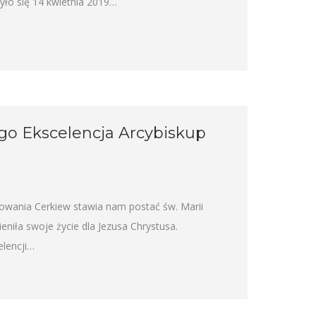
ło się 14 kwietnia 2019…
ego Ekscelencja Arcybiskup
dowania Cerkiew stawia nam postać św. Marii
ieniła swoje życie dla Jezusa Chrystusa.
lencji…