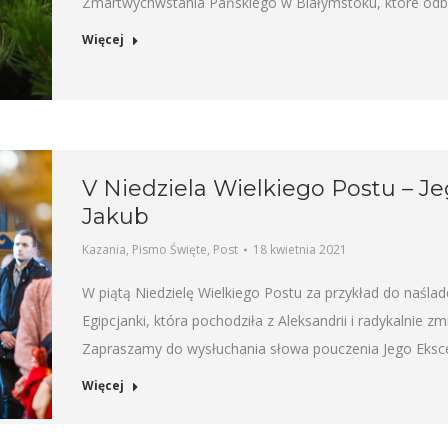
Zmartwychwstania Pańskiego w Białymstoku, które odby
Więcej
V Niedziela Wielkiego Postu – J
Jakub
Kazania
,
Pismo Święte
,
Post
18 kwietnia 2021
W piątą Niedzielę Wielkiego Postu za przykład do naśla
Egipcjanki, która pochodziła z Aleksandrii i radykalnie zm
Zapraszamy do wysłuchania słowa pouczenia Jego Eksce
Więcej