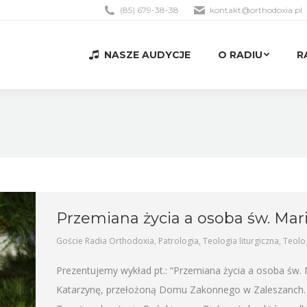
(85) 679-38-38
kontakt@orthodoxia.pl
NASZE AUDYCJE
O RADIU
R
NASZE AUDYCJE
O RADIU
R
Przemiana życia a osoba św. Mari
Goście Radia Orthodoxia
,
Patrologia
,
Teologia liturgiczna
,
Teolo
Prezentujemy wykład pt.: “Przemiana życia a osoba św. 
Katarzynę, przełożoną Domu Zakonnego w Zaleszanch. N