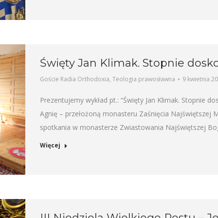
Święty Jan Klimak. Stopnie dosk
Goście Radia Orthodoxia
,
Teologia prawosławna
9 kwietnia 2
Prezentujemy wykład pt.: “Święty Jan Klimak. Stopnie d
Agnię – przełożoną monasteru Zaśnięcia Najświętszej 
spotkania w monasterze Zwiastowania Najświętszej Bog
Więcej
III Niedziela Wielkiego Postu – 