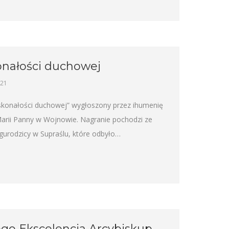
onałości duchowej
021
oskonałości duchowej” wygłoszony przez ihumenię
Marii Panny w Wojnowie. Nagranie pochodzi ze
urodzicy w Supraślu, które odbyło…
Jego Ekscelencja Arcybiskup