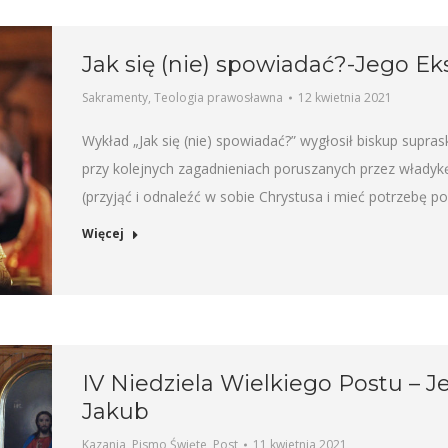
Jak się (nie) spowiadać?-Jego Ek
Sakramenty
,
Teologia prawosławna
12 kwietnia 2021
Wykład „Jak się (nie) spowiadać?” wygłosił biskup supra
przy kolejnych zagadnieniach poruszanych przez władykę
(przyjąć i odnaleźć w sobie Chrystusa i mieć potrzebę p
Więcej
IV Niedziela Wielkiego Postu – 
Jakub
Kazania
,
Pismo Święte
,
Post
11 kwietnia 2021