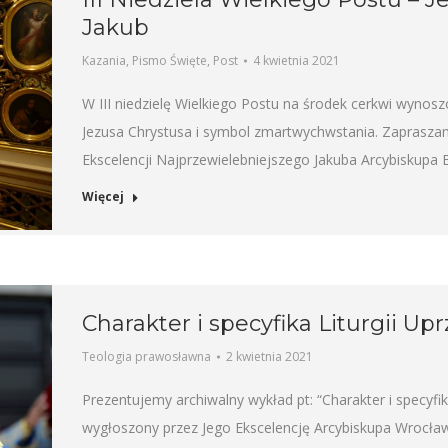
Jakub
Kazania
,
Pismo Święte
,
Post
4 kwietnia 2021
W III niedzielę Wielkiego Postu na środek cerkwi wynoszo
Jezusa Chrystusa i symbol zmartwychwstania. Zaprasza
Ekscelencji Najprzewielebniejszego Jakuba Arcybiskupa 
Więcej
Charakter i specyfika Liturgii 
Teologia prawosławna
2 kwietnia 2021
Prezentujemy archiwalny wykład pt: “Charakter i specyf
wygłoszony przez Jego Ekscelencję Arcybiskupa Wrocła