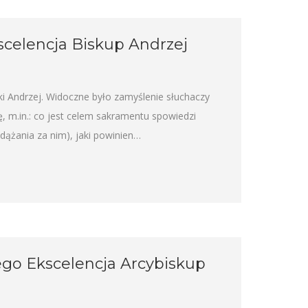
scelencja Biskup Andrzej
ski Andrzej. Widoczne było zamyślenie słuchaczy
, m.in.: co jest celem sakramentu spowiedzi
odążania za nim), jaki powinien…
Jego Ekscelencja Arcybiskup