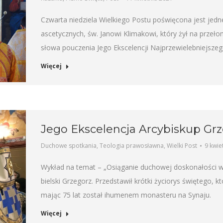
Czwarta niedziela Wielkiego Postu poświęcona jest jedn
ascetycznych, św. Janowi Klimakowi, który żył na przeło
słowa pouczenia Jego Ekscelencji Najprzewielebniejsze
Więcej
Jego Ekscelencja Arcybiskup Grz
Duchowe spotkania
,
Teologia prawosławna
,
Wielki Post
9 kwie
Wykład na temat – „Osiąganie duchowej doskonałości we
bielski Grzegorz. Przedstawił krótki życiorys świętego, kt
mając 75 lat został ihumenem monasteru na Synaju.
Więcej