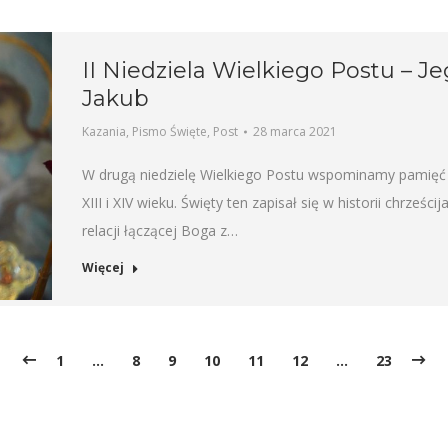
II Niedziela Wielkiego Postu – J
Jakub
Kazania
,
Pismo Święte
,
Post
28 marca 2021
W drugą niedzielę Wielkiego Postu wspominamy pamięć 
XIII i XIV wieku. Święty ten zapisał się w historii chrześc
relacji łączącej Boga z…
Więcej
1
…
8
9
10
11
12
…
23