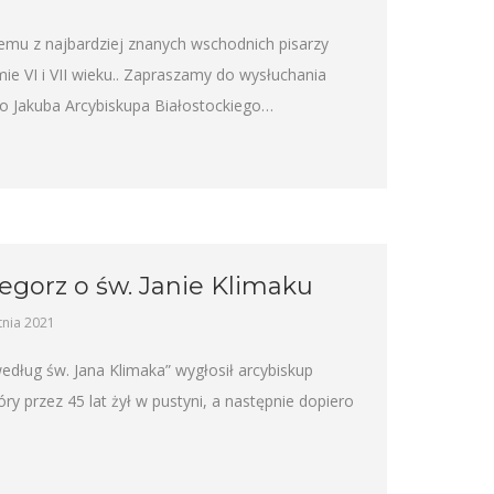
emu z najbardziej znanych wschodnich pisarzy
mie VI i VII wieku.. Zapraszamy do wysłuchania
go Jakuba Arcybiskupa Białostockiego…
egorz o św. Janie Klimaku
tnia 2021
dług św. Jana Klimaka” wygłosił arcybiskup
óry przez 45 lat żył w pustyni, a następnie dopiero