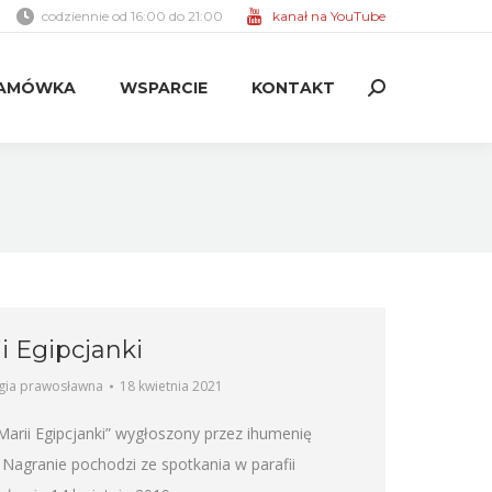
codziennie od 16:00 do 21:00
kanał na YouTube
AMÓWKA
WSPARCIE
KONTAKT
Search:
AMÓWKA
WSPARCIE
KONTAKT
Search:
i Egipcjanki
gia prawosławna
18 kwietnia 2021
Marii Egipcjanki” wygłoszony przez ihumenię
agranie pochodzi ze spotkania w parafii