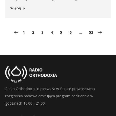
Więcej
1
2
3
4
5
6
…
52
Radio Orthodoxia to pierwsza w Polsce prawosławna
rozgłośnia radiowa emitująca program codziennie w
godzinach 16:00 - 21:00.