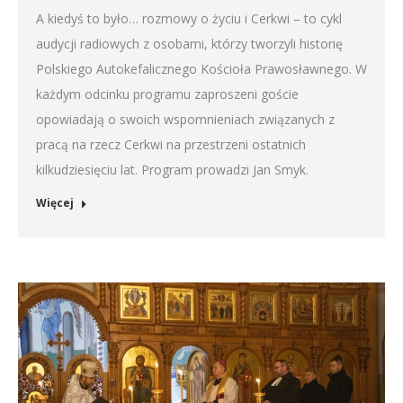
A kiedyś to było… rozmowy o życiu i Cerkwi – to cykl
audycji radiowych z osobami, którzy tworzyli historię
Polskiego Autokefalicznego Kościoła Prawosławnego. W
każdym odcinku programu zaproszeni goście
opowiadają o swoich wspomnieniach związanych z
pracą na rzecz Cerkwi na przestrzeni ostatnich
kilkudziesięciu lat. Program prowadzi Jan Smyk.
Więcej