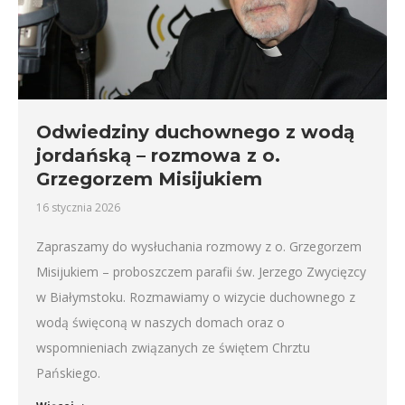
Odwiedziny duchownego z wodą
jordańską – rozmowa z o.
Grzegorzem Misijukiem
16 stycznia 2026
Zapraszamy do wysłuchania rozmowy z o. Grzegorzem
Misijukiem – proboszczem parafii św. Jerzego Zwycięzcy
w Białymstoku. Rozmawiamy o wizycie duchownego z
wodą święconą w naszych domach oraz o
wspomnieniach związanych ze świętem Chrztu
Pańskiego.