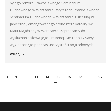
byłego rektora Prawosławnego Seminarium
Duchownego w Warszawie i Wyższego Prawosławnego
Seminarium Duchownego w Warszawie z siedzibą w
Jabłecznej, emerytowanego proboszcza katedry św.
Marii Magdaleny w Warszawie. Zapraszamy do
wysłuchania słowa Jego Eminencji Metropolity Sawy
wygłoszonego podczas uroczystości pogrzebowych.
Więcej
1
…
33
34
35
36
37
…
52