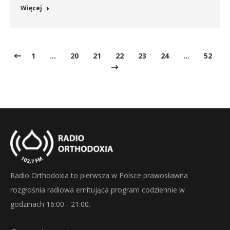
Więcej
1
…
20
21
22
23
24
…
52
Radio Orthodoxia to pierwsza w Polsce prawosławna
rozgłośnia radiowa emitująca program codziennie w
godzinach 16:00 - 21:00.