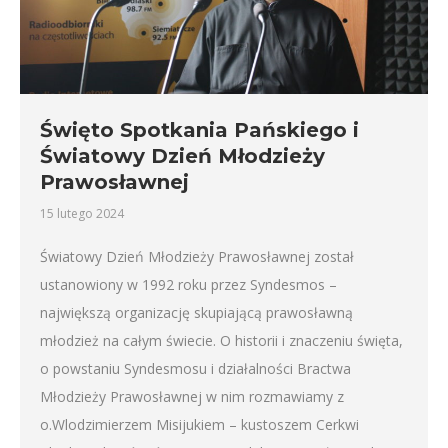
Święto Spotkania Pańskiego i
Światowy Dzień Młodzieży
Prawosławnej
15 lutego 2024
Światowy Dzień Młodzieży Prawosławnej został
ustanowiony w 1992 roku przez Syndesmos –
największą organizację skupiającą prawosławną
młodzież na całym świecie. O historii i znaczeniu święta,
o powstaniu Syndesmosu i działalności Bractwa
Młodzieży Prawosławnej w nim rozmawiamy z
o.Wlodzimierzem Misijukiem – kustoszem Cerkwi