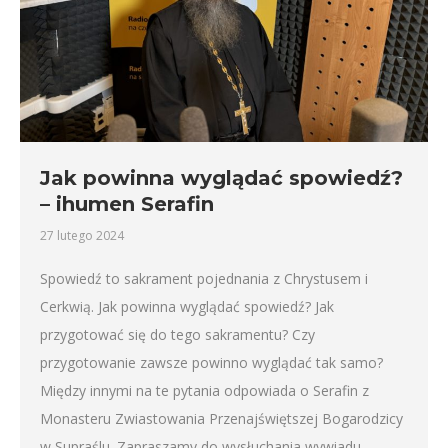
Jak powinna wyglądać spowiedź?
– ihumen Serafin
27 lutego 2024
Spowiedź to sakrament pojednania z Chrystusem i
Cerkwią. Jak powinna wyglądać spowiedź? Jak
przygotować się do tego sakramentu? Czy
przygotowanie zawsze powinno wyglądać tak samo?
Między innymi na te pytania odpowiada o Serafin z
Monasteru Zwiastowania Przenajświętszej Bogarodzicy
w Supraślu. Zapraszamy do wysłuchania wywiadu.