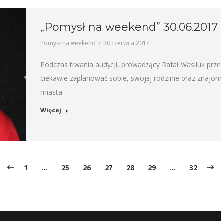
„Pomysł na weekend” 30.06.2017
Pomysł na weekend
30 czerwca 2017
Podczas trwania audycji, prowadzący Rafał Wasiluk prz
ciekawie zaplanować sobie, swojej rodzinie oraz znaj
miasta.
Więcej
1
…
25
26
27
28
29
…
32