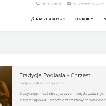
(85) 679-38-38
kontakt@orthodoxia.pl
NASZE AUDYCJE
O RADIU
R
NASZE AUDYCJE
O RADIU
R
Tradycje Podlasia – Chrzest
Tradycje Podlasia
21 lipca 2017
O zwyczajach, dziś nieco już zapomnianych, związanych
Maria z Hajnówki. Serdecznie zapraszamy do wysłuchani