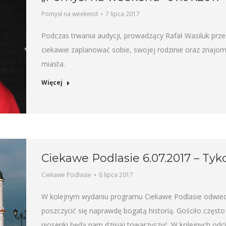
Pomysł na weekend
7 lipca 2017
Podczas trwania audycji, prowadzący Rafał Wasiluk prz
ciekawie zaplanować sobie, swojej rodzinie oraz znaj
miasta.
Więcej
Ciekawe Podlasie 6.07.2017 – Tyk
Ciekawe Podlasie
6 lipca 2017
W kolejnym wydaniu programu Ciekawe Podlasie odwiedz
poszczycić się naprawdę bogatą historią. Gościło częst
piosenki będą nam dzisiaj towarzyszyć. W kolejnych odc