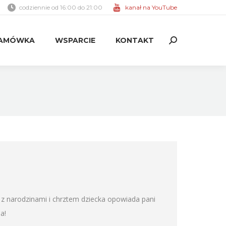
codziennie od 16:00 do 21:00
kanał na YouTube
AMÓWKA
WSPARCIE
KONTAKT
Search:
AMÓWKA
WSPARCIE
KONTAKT
Search:
 z narodzinami i chrztem dziecka opowiada pani
a!