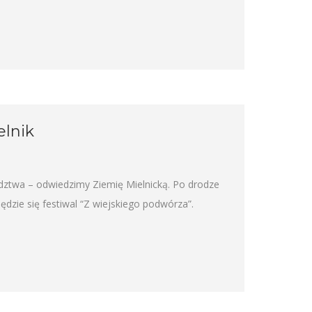
elnik
ztwa – odwiedzimy Ziemię Mielnicką. Po drodze
zie się festiwal “Z wiejskiego podwórza”.