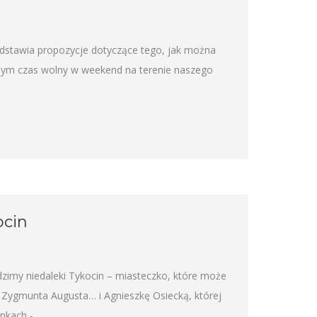
edstawia propozycje dotyczące tego, jak można
omym czas wolny w weekend na terenie naszego
ocin
imy niedaleki Tykocin – miasteczko, które może
o Zygmunta Augusta… i Agnieszkę Osiecką, której
inkach -…