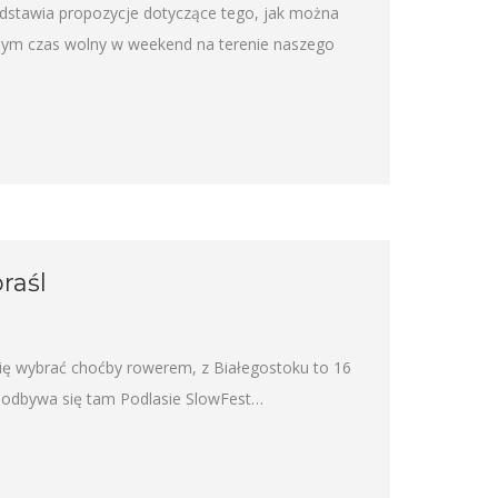
edstawia propozycje dotyczące tego, jak można
omym czas wolny w weekend na terenie naszego
raśl
ię wybrać choćby rowerem, z Białegostoku to 16
o odbywa się tam Podlasie SlowFest…