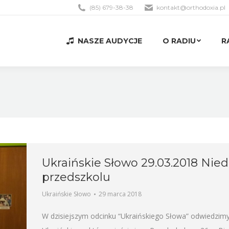
(85) 679-38-38
kontakt@orthodoxia.pl
NASZE AUDYCJE
O RADIU
R
NASZE AUDYCJE
O RADIU
R
Ukraińskie Słowo 29.03.2018 Nie
przedszkolu
Ukraińskie Słowo
29 marca 2018
W dzisiejszym odcinku “Ukraińskiego Słowa” odwiedzim