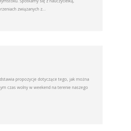
ałymstoku. Spotkamy się z nauczycielką,
erzeniach związanych z…
edstawia propozycje dotyczące tego, jak można
omym czas wolny w weekend na terenie naszego