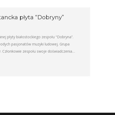
tancka płyta “Dobryny”
ej płyty białostockiego zespołu “Dobryna”.
młodych pasjonatów muzyki ludowej. Grupa
iny. Członkowie zespołu swoje doświadczenia…