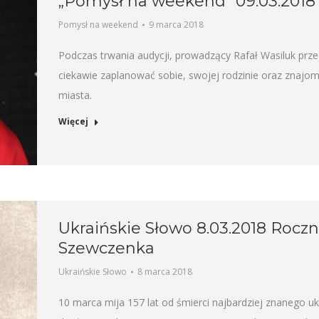
„Pomysł na weekend” 09.03.2018
Pomysł na weekend
9 marca 2018
Podczas trwania audycji, prowadzący Rafał Wasiluk prz
ciekawie zaplanować sobie, swojej rodzinie oraz znaj
miasta.
Więcej
Ukraińskie Słowo 8.03.2018 Roczn
Szewczenka
Ukraińskie Słowo
8 marca 2018
10 marca mija 157 lat od śmierci najbardziej znanego ukr