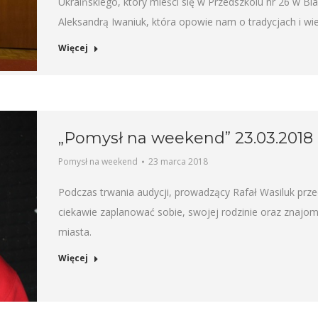
Ukraińskiego, który mieści się w Przedszkolu nr 26 w Bi
Aleksandrą Iwaniuk, która opowie nam o tradycjach i wi
Więcej
„Pomysł na weekend” 23.03.2018
Pomysł na weekend
23 marca 2018
Podczas trwania audycji, prowadzący Rafał Wasiluk prz
ciekawie zaplanować sobie, swojej rodzinie oraz znaj
miasta.
Więcej