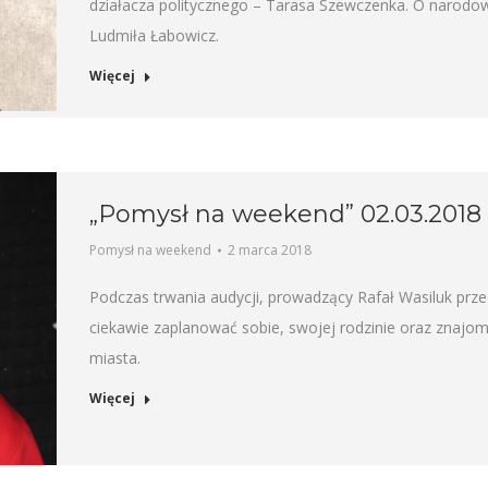
działacza politycznego – Tarasa Szewczenka. O narodo
Ludmiła Łabowicz.
Więcej
„Pomysł na weekend” 02.03.2018
Pomysł na weekend
2 marca 2018
Podczas trwania audycji, prowadzący Rafał Wasiluk prz
ciekawie zaplanować sobie, swojej rodzinie oraz znaj
miasta.
Więcej