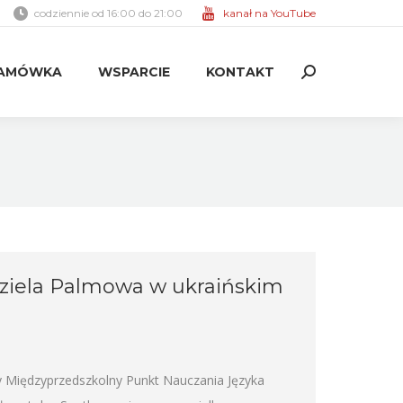
codziennie od 16:00 do 21:00
kanał na YouTube
AMÓWKA
WSPARCIE
KONTAKT
Search:
AMÓWKA
WSPARCIE
KONTAKT
Search:
dziela Palmowa w ukraińskim
y Międzyprzedszkolny Punkt Nauczania Języka