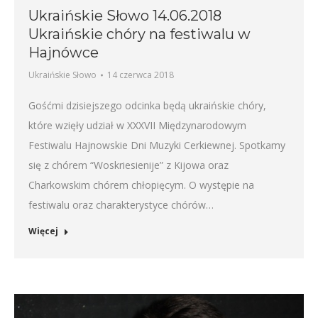
Ukraińskie Słowo 14.06.2018
Ukraińskie chóry na festiwalu w
Hajnówce
Ukraińskie Słowo
14 czerwca 2018
Gośćmi dzisiejszego odcinka będą ukraińskie chóry,
które wzięły udział w XXXVII Międzynarodowym
Festiwalu Hajnowskie Dni Muzyki Cerkiewnej. Spotkamy
się z chórem “Woskriesienije” z Kijowa oraz
Charkowskim chórem chłopięcym. O występie na
festiwalu oraz charakterystyce chórów…
Więcej