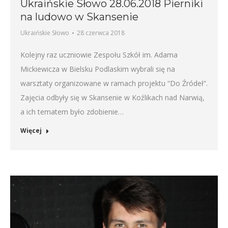
Ukraińskie Słowo 28.06.2018 Pierniki
na ludowo w Skansenie
Ukraińskie Słowo
28 czerwca 2018
Kolejny raz uczniowie Zespołu Szkół im. Adama
Mickiewicza w Bielsku Podlaskim wybrali się na
warsztaty organizowane w ramach projektu “Do Źródeł”.
Zajęcia odbyły się w Skansenie w Koźlikach nad Narwią,
a ich tematem było zdobienie…
Więcej