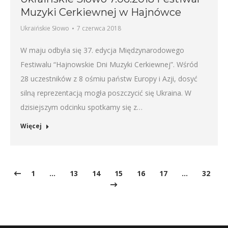
Muzyki Cerkiewnej w Hajnówce
Ukraińskie Słowo
7 czerwca 2018
W maju odbyła się 37. edycja Międzynarodowego
Festiwalu “Hajnowskie Dni Muzyki Cerkiewnej”. Wśród
28 uczestników z 8 ośmiu państw Europy i Azji, dosyć
silną reprezentacją mogła poszczycić się Ukraina. W
dzisiejszym odcinku spotkamy się z…
Więcej
1
…
13
14
15
16
17
…
32