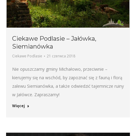
Ciekawe Podlasie – Jałówka,
Siemianówka
Ciekawe Podlasie
21 czerwca 2018
Nie opuszczamy gminy Michałowo, przeciwnie –
kierujemy się na wschód, by zapoznać się z fauną i florą
zalewu Siemianówka, a także odwiedzić tajemnicze ruiny
w Jałówce. Zapraszamy!
Więcej