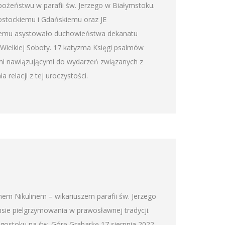
abożeństwu w parafii św. Jerzego w Białymstoku.
ostockiemu i Gdańskiemu oraz JE
kiemu asystowało duchowieństwa dekanatu
 Wielkiej Soboty. 17 katyzma Księgi psalmów
tami nawiązującymi do wydarzeń związanych z
relacji z tej uroczystości.
nem Nikulinem – wikariuszem parafii św. Jerzego
nsie pielgrzymowania w prawosławnej tradycji.
egostoku na św. Górę Grabarkę 17 sierpnia 2022