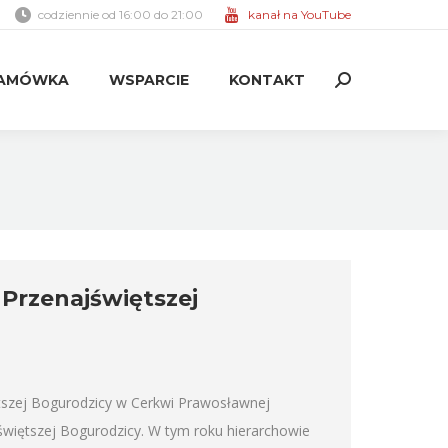
codziennie od 16:00 do 21:00
kanał na YouTube
AMÓWKA
WSPARCIE
KONTAKT
Search:
AMÓWKA
WSPARCIE
KONTAKT
Search:
Przenajświętszej
iętszej Bogurodzicy w Cerkwi Prawosławnej
więtszej Bogurodzicy. W tym roku hierarchowie