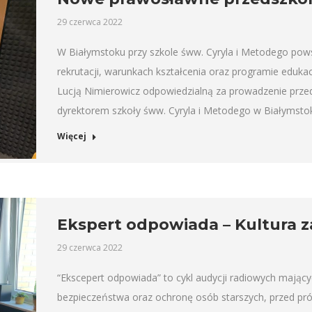
29 czerwca 2022
W Białymstoku przy szkole śww. Cyryla i Metodego pow
rekrutacji, warunkach kształcenia oraz programie eduk
Lucją Nimierowicz odpowiedzialną za prowadzenie prz
dyrektorem szkoły śww. Cyryla i Metodego w Białymsto
Więcej
Ekspert odpowiada – Kultura z
29 czerwca 2022
“Ekscepert odpowiada” to cykl audycji radiowych mający
bezpieczeństwa oraz ochronę osób starszych, przed pr