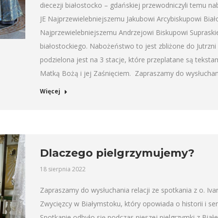
diecezji białostocko – gdańskiej przewodniczyli temu n
JE Najprzewielebniejszemu Jakubowi Arcybiskupowi Biał
Najprzewielebniejszemu Andrzejowi Biskupowi Supras
białostockiego. Nabożeństwo to jest zbliżone do Jutrzni
podzielona jest na 3 stacje, które przeplatane są teks
Matką Bożą i jej Zaśnięciem. Zapraszamy do wysłuchania 
Więcej
Dlaczego pielgrzymujemy?
18 sierpnia 2022
Zapraszamy do wysłuchania relacji ze spotkania z o. Iva
Zwycięzcy w Białymstoku, który opowiada o historii i se
Spotkanie odbyło się podczas pieszej pielgrzymki z Biał