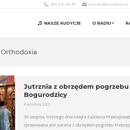
(85) 679-38-38
kontakt@orthodoxia.pl
NASZE AUDYCJE
O RADIU
R
NASZE AUDYCJE
O RADIU
R
 Orthodoxia
Jutrznia z obrzędem pogrzebu 
Bogurodzicy
4 września 2022
30 sierpnia, trzeciego dnia święta Zaśnięcia Przenajśw
sprawowana jest Jutrznia z obrzędem pogrzebu Przenajś