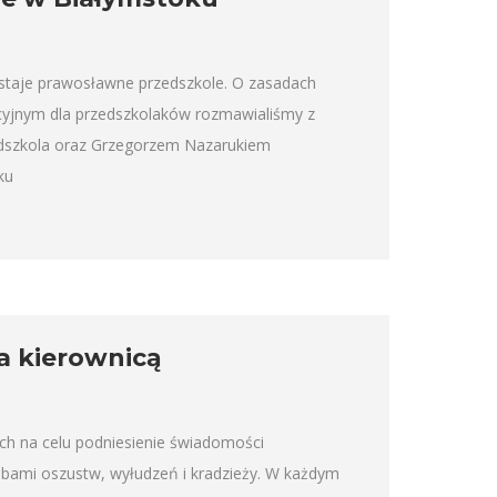
staje prawosławne przedszkole. O zasadach
acyjnym dla przedszkolaków rozmawialiśmy z
edszkola oraz Grzegorzem Nazarukiem
ku
a kierownicą
ch na celu podniesienie świadomości
óbami oszustw, wyłudzeń i kradzieży. W każdym