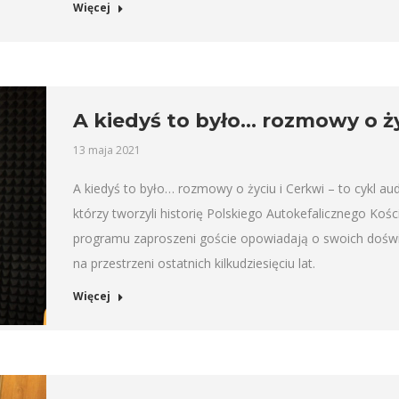
Więcej
A kiedyś to było… rozmowy o ży
13 maja 2021
A kiedyś to było… rozmowy o życiu i Cerkwi – to cykl 
którzy tworzyli historię Polskiego Autokefalicznego K
programu zaproszeni goście opowiadają o swoich doświ
na przestrzeni ostatnich kilkudziesięciu lat.
Więcej