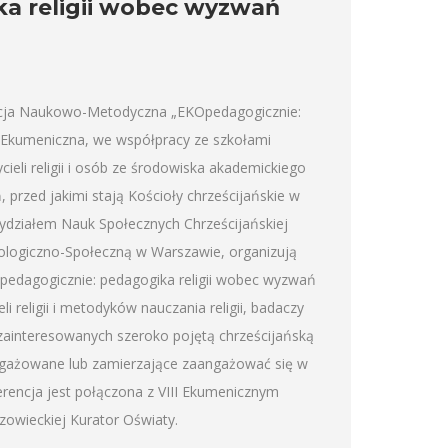
a religii wobec wyzwań
encja Naukowo-Metodyczna „EKOpedagogicznie:
a Ekumeniczna, we współpracy ze szkołami
cieli religii i osób ze środowiska akademickiego
 przed jakimi stają Kościoły chrześcijańskie w
ydziałem Nauk Społecznych Chrześcijańskiej
ologiczno-Społeczną w Warszawie, organizują
dagogicznie: pedagogika religii wobec wyzwań
i religii i metodyków nauczania religii, badaczy
w zainteresowanych szeroko pojętą chrześcijańską
ngażowane lub zamierzające zaangażować się w
erencja jest połączona z VIII Ekumenicznym
owieckiej Kurator Oświaty.