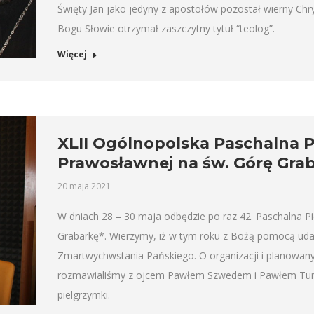
Święty Jan jako jedyny z apostołów pozostał wierny Ch
Bogu Słowie otrzymał zaszczytny tytuł “teolog”.
Więcej
XLII Ogólnopolska Paschalna P
Prawosławnej na św. Górę Gra
20 maja 2021
W dniach 28 – 30 maja odbędzie po raz 42. Paschalna 
Grabarkę*. Wierzymy, iż w tym roku z Bożą pomocą uda 
Zmartwychwstania Pańskiego. O organizacji i planowany
rozmawialiśmy z ojcem Pawłem Szwedem i Pawłem Tur
pielgrzymki.