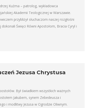
 Andrzej Kuźma – patrolog, wykładowca
ńskiej Akademii Teologicznej w Warszawie.
wiczem przybliżył słuchaczom naszej rozgłośni
ej dokonali Święci Równi Apostołom, Bracia Cyryl i
uczeń Jezusa Chrystusa
postołów. Był świadkiem wszystkich ważnych
postołem Jakubem, synem Zebedeusza i
ego i modlitwy Jezusa w Ogrodzie Oliwnym.