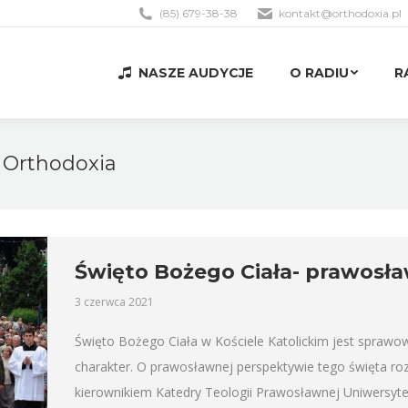
(85) 679-38-38
kontakt@orthodoxia.pl
NASZE AUDYCJE
O RADIU
R
NASZE AUDYCJE
O RADIU
R
 Orthodoxia
Święto Bożego Ciała- prawosł
3 czerwca 2021
Święto Bożego Ciała w Kościele Katolickim jest sprawo
charakter. O prawosławnej perspektywie tego święta r
kierownikiem Katedry Teologii Prawosławnej Uniwersyte