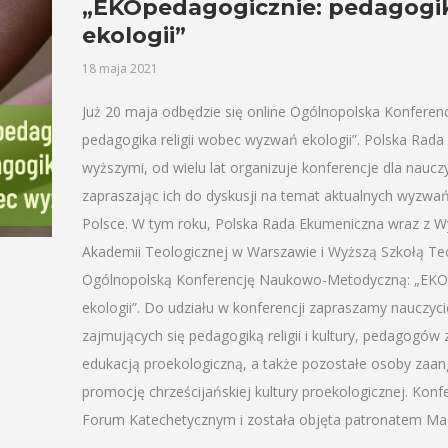
„EKOpedagogicznie: pedagogik
ekologii”
18 maja 2021
Już 20 maja odbędzie się online Ogólnopolska Konfer
pedagogika religii wobec wyzwań ekologii”. Polska Rad
wyższymi, od wielu lat organizuje konferencje dla nauczy
zapraszając ich do dyskusji na temat aktualnych wyzwań,
Polsce. W tym roku, Polska Rada Ekumeniczna wraz z W
Akademii Teologicznej w Warszawie i Wyższą Szkołą Te
Ogólnopolską Konferencję Naukowo-Metodyczną: „EKOpe
ekologii”. Do udziału w konferencji zapraszamy nauczyciel
zajmujących się pedagogiką religii i kultury, pedagogó
edukacją proekologiczną, a także pozostałe osoby zaa
promocję chrześcijańskiej kultury proekologicznej. Konf
Forum Katechetycznym i została objęta patronatem Maz