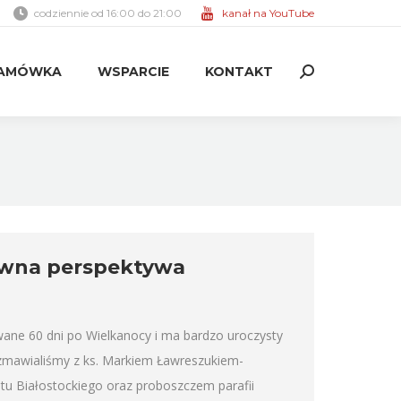
codziennie od 16:00 do 21:00
kanał na YouTube
AMÓWKA
WSPARCIE
KONTAKT
Search:
AMÓWKA
WSPARCIE
KONTAKT
Search:
awna perspektywa
wane 60 dni po Wielkanocy i ma bardzo uroczysty
ozmawialiśmy z ks. Markiem Ławreszukiem-
tu Białostockiego oraz proboszczem parafii