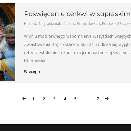
Poświęcenie cerkwi w supraski
Historia
,
Nagrania nabożeństw
,
Prawosławie w Polsce
28 czer
W dniu modlitewnego wspomnienia Wszystkich Świętych,
Zwiastowania Bogurodzicy w Supraślu odbyła się wyjątko
czterdziestoletniej rekonstrukcji monasterskiej świątyn
hitlerowskie…
Więcej
1
2
3
4
5
…
7