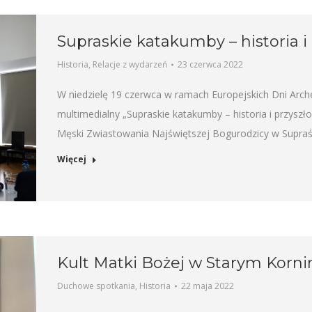
Supraskie katakumby – historia i 
Historia
,
Relacje z wydarzeń
23 czerwca 2022
W niedzielę 19 czerwca w ramach Europejskich Dni Arche
multimedialny „Supraskie katakumby – historia i przysz
Męski Zwiastowania Najświętszej Bogurodzicy w Supra
Więcej
Kult Matki Bożej w Starym Kornin
Duchowe spotkania
,
Historia
22 maja 2022