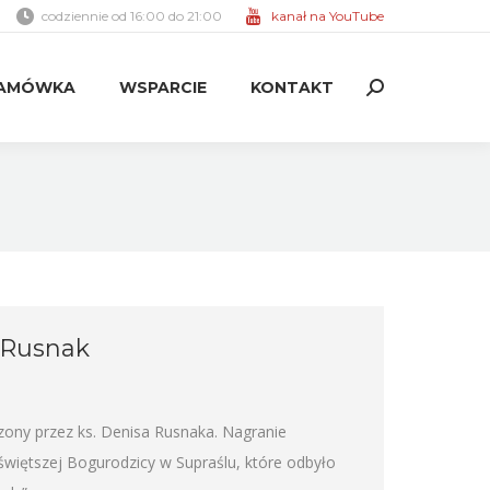
codziennie od 16:00 do 21:00
kanał na YouTube
AMÓWKA
WSPARCIE
KONTAKT
Search:
AMÓWKA
WSPARCIE
KONTAKT
Search:
 Rusnak
zony przez ks. Denisa Rusnaka. Nagranie
więtszej Bogurodzicy w Supraślu, które odbyło