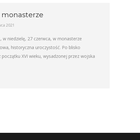
m monasterze
wca 2021
 w niedzielę, 27 czerwca, w monasterze
wa, historyczna uroczystość. Po blisko
i z początku XVI wieku, wysadzonej przez wojska