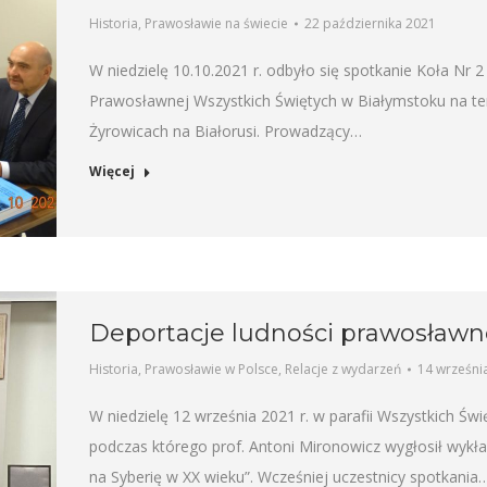
Historia
,
Prawosławie na świecie
22 października 2021
W niedzielę 10.10.2021 r. odbyło się spotkanie Koła Nr 2
Prawosławnej Wszystkich Świętych w Białymstoku na te
Żyrowicach na Białorusi. Prowadzący…
Więcej
Deportacje ludności prawosławn
Historia
,
Prawosławie w Polsce
,
Relacje z wydarzeń
14 wrześni
W niedzielę 12 września 2021 r. w parafii Wszystkich Św
podczas którego prof. Antoni Mironowicz wygłosił wykł
na Syberię w XX wieku”. Wcześniej uczestnicy spotkania